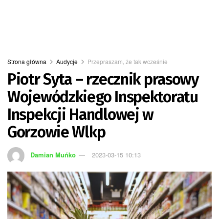
Strona główna
Audycje
Przepraszam, że tak wcześnie
Piotr Syta – rzecznik prasowy
Wojewódzkiego Inspektoratu
Inspekcji Handlowej w
Gorzowie Wlkp
Damian Muńko
2023-03-15 10:13