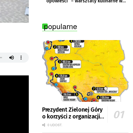
opowieści” – warsztaty kulinarne w
Krępie
popularne
Prezydent Zielonej Góry
o korzyści z organizacji
mety Tour de Pologne
0 UDOST.