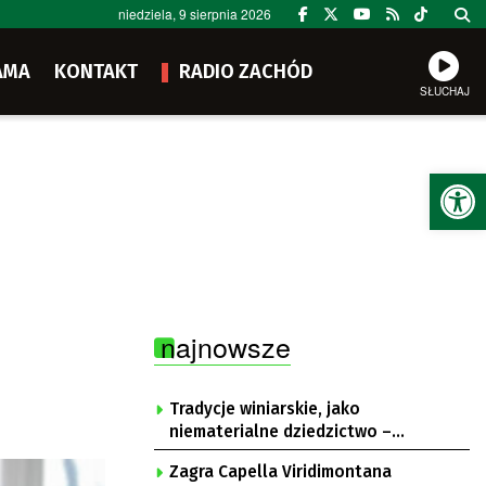
niedziela, 9 sierpnia 2026
AMA
KONTAKT
RADIO ZACHÓD
SŁUCHAJ
Ot
najnowsze
Tradycje winiarskie, jako
niematerialne dziedzictwo –
konsultacje i projekt
Zagra Capella Viridimontana