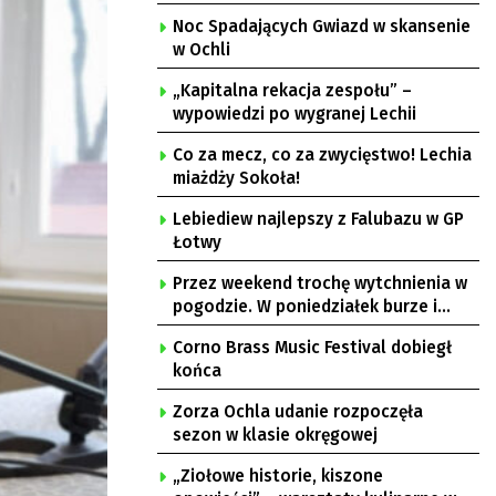
Noc Spadających Gwiazd w skansenie
w Ochli
„Kapitalna rekacja zespołu” –
wypowiedzi po wygranej Lechii
Co za mecz, co za zwycięstwo! Lechia
miażdży Sokoła!
Lebiediew najlepszy z Falubazu w GP
Łotwy
Przez weekend trochę wytchnienia w
pogodzie. W poniedziałek burze i
upał
Corno Brass Music Festival dobiegł
końca
Zorza Ochla udanie rozpoczęła
sezon w klasie okręgowej
„Ziołowe historie, kiszone