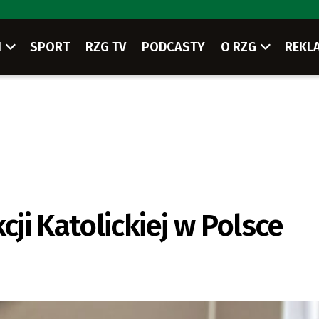
I
SPORT
RZG TV
PODCASTY
O RZG
REKL
cji Katolickiej w Polsce