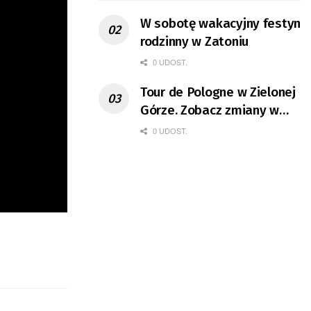
W sobotę wakacyjny festyn
rodzinny w Zatoniu
0 UDOST.
Tour de Pologne w Zielonej
Górze. Zobacz zmiany w
organizacji ruchu
0 UDOST.