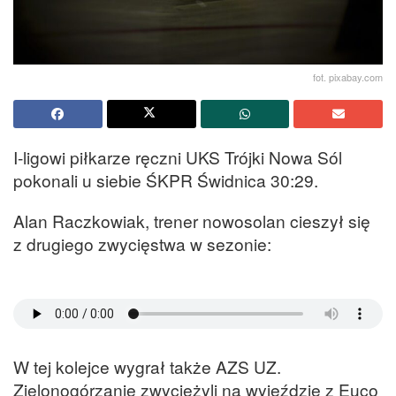
fot. pixabay.com
I-ligowi piłkarze ręczni UKS Trójki Nowa Sól
pokonali u siebie ŚKPR Świdnica 30:29.
Alan Raczkowiak, trener nowosolan cieszył się
z drugiego zwycięstwa w sezonie:
W tej kolejce wygrał także AZS UZ.
Zielonogórzanie zwyciężyli na wyjeździe z Euco