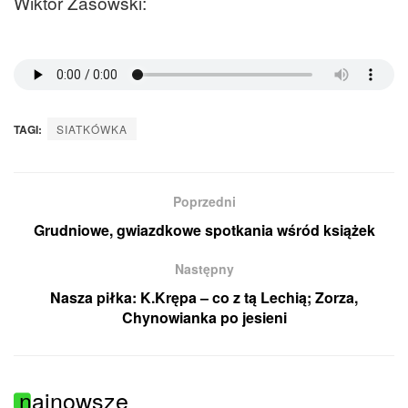
Wiktor Zasowski:
TAGI:
SIATKÓWKA
Poprzedni
Grudniowe, gwiazdkowe spotkania wśród książek
Następny
Nasza piłka: K.Krępa – co z tą Lechią; Zorza,
Chynowianka po jesieni
najnowsze