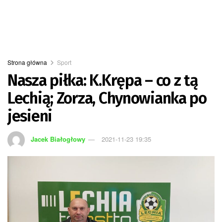
Strona główna
Sport
Nasza piłka: K.Krępa – co z tą
Lechią; Zorza, Chynowianka po
jesieni
Jacek Białogłowy
2021-11-23 19:35