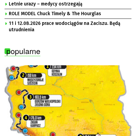
„Solidarność” Zielona Góra
Letnie urazy – medycy ostrzegają
ROLE MODEL Chuck Timely & The Hourglas
11 i 12.08.2026 prace wodociągów na Zaciszu. Będą
utrudnienia
popularne