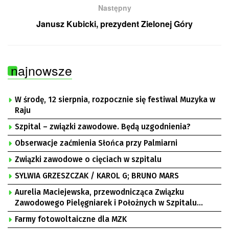
Następny
Janusz Kubicki, prezydent Zielonej Góry
najnowsze
W środę, 12 sierpnia, rozpocznie się festiwal Muzyka w
Raju
Szpital – związki zawodowe. Będą uzgodnienia?
Obserwacje zaćmienia Słońca przy Palmiarni
Związki zawodowe o cięciach w szpitalu
SYLWIA GRZESZCZAK / KAROL G; BRUNO MARS
Aurelia Maciejewska, przewodnicząca Związku
Zawodowego Pielęgniarek i Położnych w Szpitalu
Uniwersyteckim w Zielonej Górze, Bogusław
Farmy fotowoltaiczne dla MZK
Motowidełko, przewodniczący Zarządu Regionu NSZZ