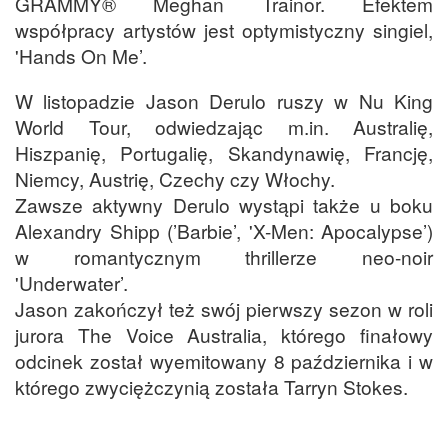
GRAMMY® Meghan Trainor. Efektem
współpracy artystów jest optymistyczny singiel,
'Hands On Me’.
W listopadzie Jason Derulo ruszy w Nu King
World Tour, odwiedzając m.in. Australię,
Hiszpanię, Portugalię, Skandynawię, Francję,
Niemcy, Austrię, Czechy czy Włochy.
Zawsze aktywny Derulo wystąpi także u boku
Alexandry Shipp (’Barbie’, 'X-Men: Apocalypse’)
w romantycznym thrillerze neo-noir
'Underwater’.
Jason zakończył też swój pierwszy sezon w roli
jurora The Voice Australia, którego finałowy
odcinek został wyemitowany 8 października i w
którego zwyciężczynią została Tarryn Stokes.