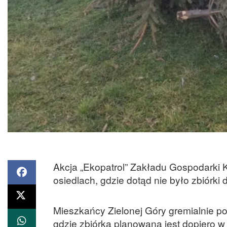
Akcja „Ekopatrol” Zakładu Gospodarki 
osiedlach, gdzie dotąd nie było zbiórki d
Mieszkańcy Zielonej Góry gremialnie p
gdzie zbiórka planowana jest dopiero w