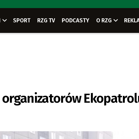
I
SPORT
RZG TV
PODCASTY
O RZG
REKL
a organizatorów Ekopatrol