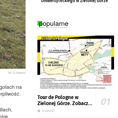
Uniwersyteckiego w Zielonej Górze
popularne
fot. D.Sawicki
rgolach na
erpliwość.
Tour de Pologne w
Zielonej Górze. Zobacz
dlach,
zmiany w organizacji
0 UDOST.
tóre
ruchu