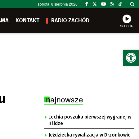
sobota, 8 sierpnia 2026
AMA
KONTAKT
RADIO ZACHÓD
SŁUCHAJ
Ot
u
najnowsze
Lechia poszuka pierwszej wygranej w
II lidze
Jeździecka rywalizacja w Drzonkowie