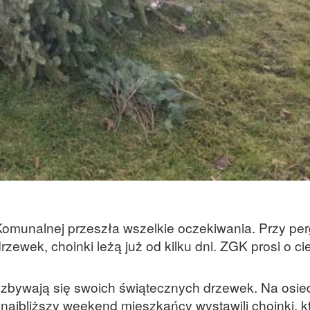
Komunalnej przeszła wszelkie oczekiwania. Przy pe
rzewek, choinki leżą już od kilku dni. ZGK prosi o ci
ozbywają się swoich świątecznych drzewek. Na osie
 najbliższy weekend mieszkańcy wystawili choinki, k