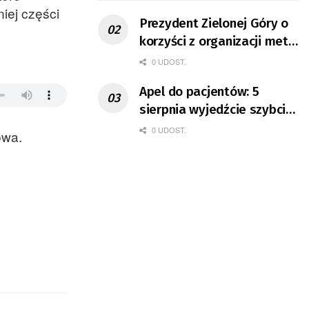
iej części
Prezydent Zielonej Góry o
korzyści z organizacji mety
Tour de Pologne
0 UDOST.
Apel do pacjentów: 5
sierpnia wyjedźcie szybciej
z domów
0 UDOST.
owa.