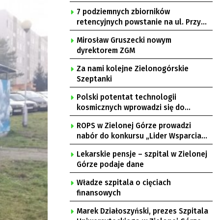
7 podziemnych zbiorników
retencyjnych powstanie na ul. Przy
Gazowni
Mirosław Gruszecki nowym
dyrektorem ZGM
Za nami kolejne Zielonogórskie
Szeptanki
Polski potentat technologii
kosmicznych wprowadzi się do
Zielonej Góry
ROPS w Zielonej Górze prowadzi
nabór do konkursu „Lider Wsparcia
Seniora”
Lekarskie pensje – szpital w Zielonej
Górze podaje dane
Władze szpitala o cięciach
finansowych
Marek Działoszyński, prezes Szpitala