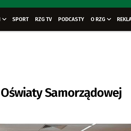
I
SPORT
RZG TV
PODCASTY
O RZG
REKL
m Oświaty Samorządowej