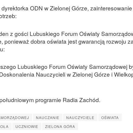
dyrektorka ODN w Zielonej Górze, zainteresowanie 
otrzeb:
den z gości Lubuskiego Forum Oświaty Samorządow
e, ponieważ dobra oświata jest gwarancją rozwoju 
ju:
wszego Lubuskiego Forum Oświaty Samorządowej byl
Doskonalenia Nauczycieli w Zielonej Górze i Wielko
popołudniowym programie Radia Zachód.
SAMORZĄDOWEJ
NAUCZANIE
NAUCZYCIELE
OŚWIATA
KOŁA
UCZNIOWIE
ZIELONA GÓRA