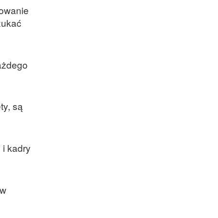
nowanie
zukać
każdego
ty, są
 i kadry
 w