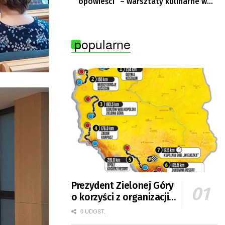
opowieści” – warsztaty kulinarne w
Krępie
popularne
Prezydent Zielonej Góry
o korzyści z organizacji
mety Tour de Pologne
0 UDOST.