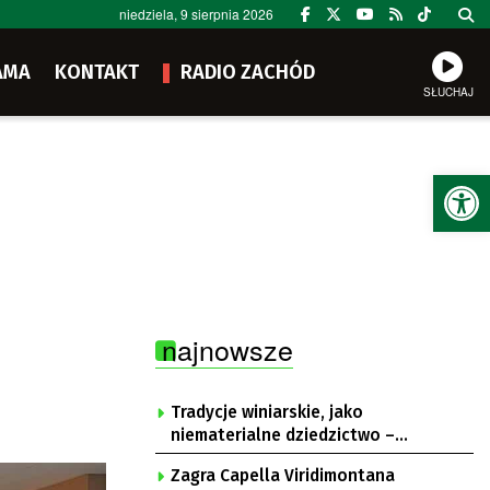
niedziela, 9 sierpnia 2026
AMA
KONTAKT
RADIO ZACHÓD
SŁUCHAJ
Ot
najnowsze
Tradycje winiarskie, jako
niematerialne dziedzictwo –
konsultacje i projekt
Zagra Capella Viridimontana