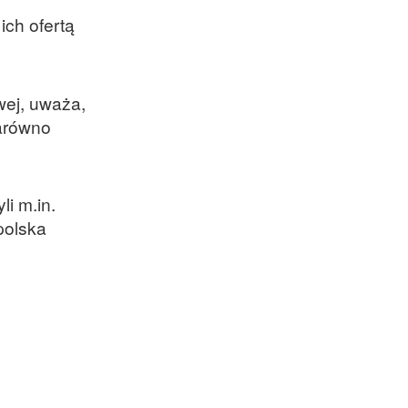
ich ofertą
ej, uważa,
zarówno
i m.in.
polska