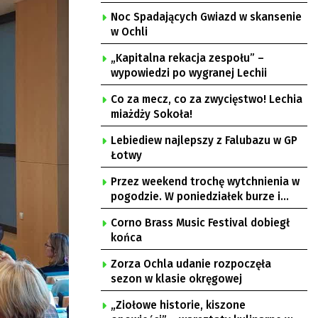
Noc Spadających Gwiazd w skansenie
w Ochli
„Kapitalna rekacja zespołu” –
wypowiedzi po wygranej Lechii
Co za mecz, co za zwycięstwo! Lechia
miażdży Sokoła!
Lebiediew najlepszy z Falubazu w GP
Łotwy
Przez weekend trochę wytchnienia w
pogodzie. W poniedziałek burze i
upał
Corno Brass Music Festival dobiegł
końca
Zorza Ochla udanie rozpoczęła
sezon w klasie okręgowej
„Ziołowe historie, kiszone