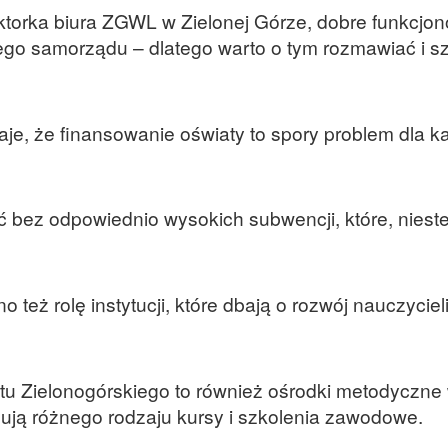
ktorka biura ZGWL w Zielonej Górze, dobre funkcjo
ego samorządu – dlatego warto o tym rozmawiać i s
znaje, że finansowanie oświaty to spory problem dla 
ć bez odpowiednio wysokich subwencji, które, nieste
o też rolę instytucji, które dbają o rozwój nauczycieli
etu Zielonogórskiego to również ośrodki metodyczne
izują różnego rodzaju kursy i szkolenia zawodowe.