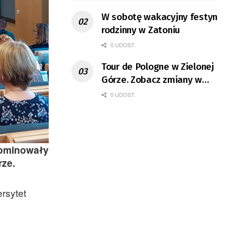
W sobotę wakacyjny festyn
rodzinny w Zatoniu
0 UDOST.
Tour de Pologne w Zielonej
Górze. Zobacz zmiany w
organizacji ruchu
0 UDOST.
dominowały
rze.
rsytet