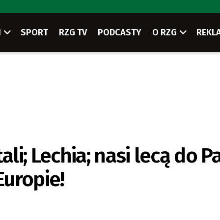
I
SPORT
RZG TV
PODCASTY
O RZG
REKL
i; Lechia; nasi lecą do Pa
uropie!