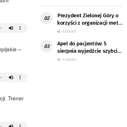
ruchu
Prezydent Zielonej Góry o
korzyści z organizacji mety
Tour de Pologne
0 UDOST.
Apel do pacjentów: 5
pijskie –
sierpnia wyjedźcie szybciej
z domów
0 UDOST.
ji. Trener