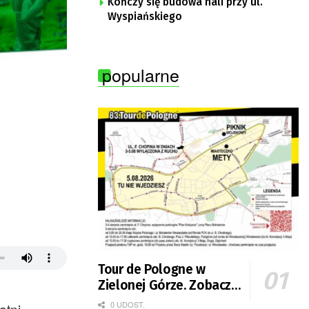
Kończy się budowa hali przy ul.
Wyspiańskiego
popularne
Tour de Pologne w
Zielonej Górze. Zobacz
zmiany w organizacji
0 UDOST.
atni