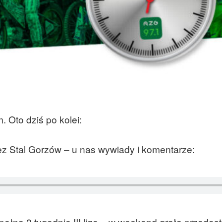
Oto dziś po kolei:
ez Stal Gorzów – u nas wywiady i komentarze:
ełna 2 tygodnie III ligę – w weekend grała przedost