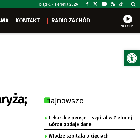
piątek, 7 sierpnia 2026
AMA
KONTAKT
RADIO ZACHÓD
SŁUCHAJ
Ot
ryża;
najnowsze
Lekarskie pensje – szpital w Zielonej
Górze podaje dane
Władze szpitala o cięciach