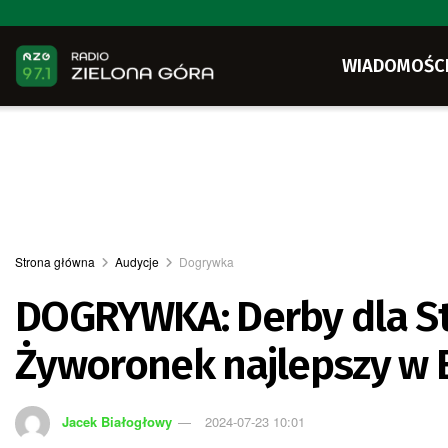
WIADOMOŚC
Strona główna
Audycje
Dogrywka
DOGRYWKA: Derby dla Stal
Żyworonek najlepszy w E
Jacek Białogłowy
2024-07-23 10:01