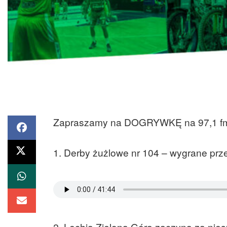
Zapraszamy na DOGRYWKĘ na 97,1 fm. 
1. Derby żużlowe nr 104 – wygrane prz
2. Lechia Zielona Góra zaczyna za niesp