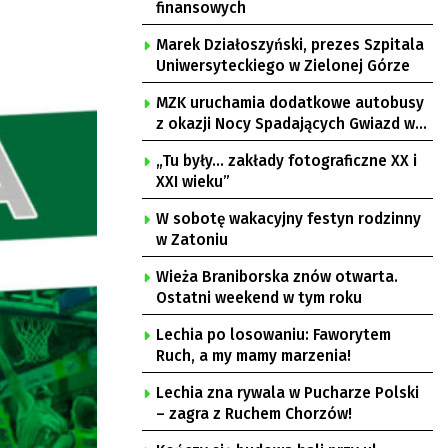
finansowych
Marek Działoszyński, prezes Szpitala
Uniwersyteckiego w Zielonej Górze
MZK uruchamia dodatkowe autobusy
z okazji Nocy Spadających Gwiazd w
Ochli
„Tu były… zakłady fotograficzne XX i
XXI wieku”
W sobotę wakacyjny festyn rodzinny
w Zatoniu
Wieża Braniborska znów otwarta.
Ostatni weekend w tym roku
Lechia po losowaniu: Faworytem
Ruch, a my mamy marzenia!
Lechia zna rywala w Pucharze Polski
– zagra z Ruchem Chorzów!