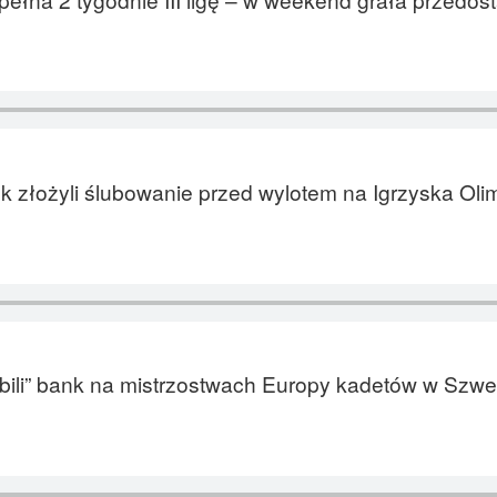
k złożyli ślubowanie przed wylotem na Igrzyska Olim
zbili” bank na mistrzostwach Europy kadetów w Szwec