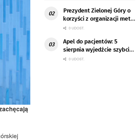
Prezydent Zielonej Góry o
korzyści z organizacji mety
Tour de Pologne
0 UDOST.
Apel do pacjentów: 5
sierpnia wyjedźcie szybciej
z domów
0 UDOST.
 zachęcają
órskiej