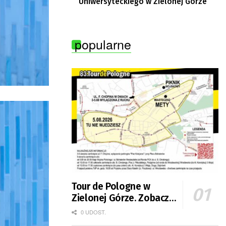
Uniwersyteckiego w Zielonej Górze
popularne
Tour de Pologne w
Zielonej Górze. Zobacz
zmiany w organizacji
0 UDOST.
ruchu