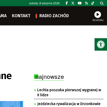
sobota, 8 sierpnia 2026
AMA
KONTAKT
RADIO ZACHÓD
SŁUCHAJ
Ot
mne
najnowsze
Lechia poszuka pierwszej wygranej w
II lidze
Jeździecka rywalizacja w Drzonkowie