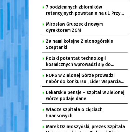
7 podziemnych zbiorników
retencyjnych powstanie na ul. Przy
Gazowni
Mirosław Gruszecki nowym
dyrektorem ZGM
Za nami kolejne Zielonogórskie
Szeptanki
Polski potentat technologii
kosmicznych wprowadzi się do
Zielonej Góry
ROPS w Zielonej Górze prowadzi
nabór do konkursu „Lider Wsparcia
Seniora”
Lekarskie pensje – szpital w Zielonej
Górze podaje dane
Władze szpitala o cięciach
finansowych
Marek Działoszyński, prezes Szpitala