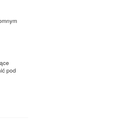
zdomnym
zące
ić pod