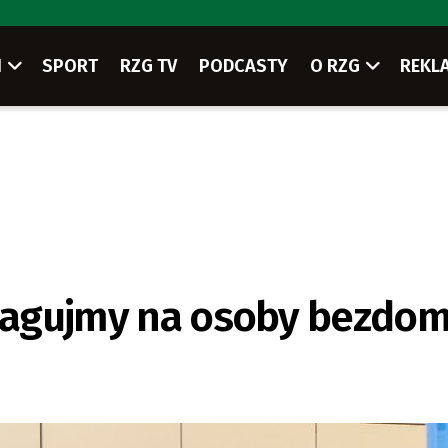
I
SPORT
RZG TV
PODCASTY
O RZG
REKL
 reagujmy na osoby bezdo