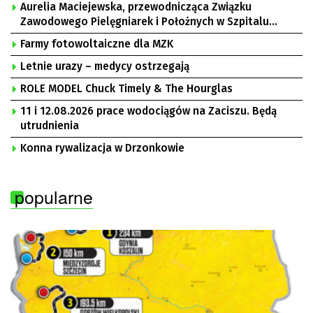
Aurelia Maciejewska, przewodnicząca Związku
Zawodowego Pielęgniarek i Położnych w Szpitalu
Uniwersyteckim w Zielonej Górze, Bogusław
Farmy fotowoltaiczne dla MZK
Motowidełko, przewodniczący Zarządu Regionu NSZZ
„Solidarność” Zielona Góra
Letnie urazy – medycy ostrzegają
ROLE MODEL Chuck Timely & The Hourglas
11 i 12.08.2026 prace wodociągów na Zaciszu. Będą
utrudnienia
Konna rywalizacja w Drzonkowie
popularne