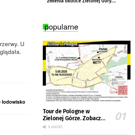
zmienia okolice Zielonej Góry.
Powstają nowe ścieżki rowerowe
popularne
przerwy. U
glądała.
e lodowisko
Tour de Pologne w
Zielonej Górze. Zobacz
zmiany w organizacji
0 UDOST.
ruchu