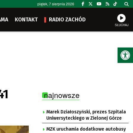
piątek, 7 sierpnia 2026
AMA
KONTAKT
RADIO ZACHÓD
SŁUCHAJ
Ot
41
najnowsze
Marek Działoszyński, prezes Szpitala
Uniwersyteckiego w Zielonej Górze
MZK uruchamia dodatkowe autobusy