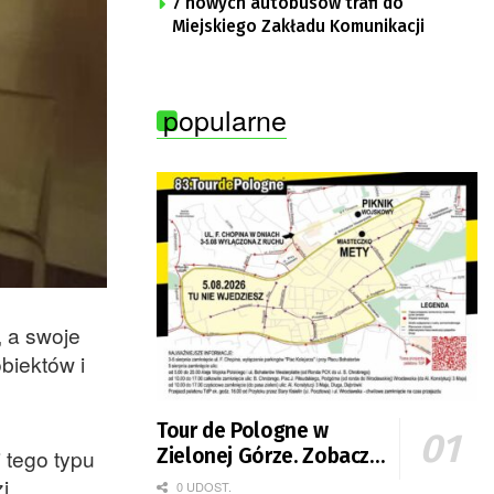
7 nowych autobusów trafi do
Miejskiego Zakładu Komunikacji
popularne
, a swoje
biektów i
Tour de Pologne w
 tego typu
Zielonej Górze. Zobacz
zmiany w organizacji
i
0 UDOST.