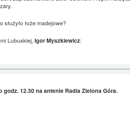
zary.
go służyło łoże madejowe?
mi Lubuskiej,
Igor Myszkiewicz
:
o godz. 12.30 na antenie Radia Zielona Góra.