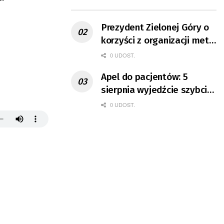
ruchu
Prezydent Zielonej Góry o
korzyści z organizacji mety
Tour de Pologne
0 UDOST.
Apel do pacjentów: 5
sierpnia wyjedźcie szybciej
z domów
0 UDOST.