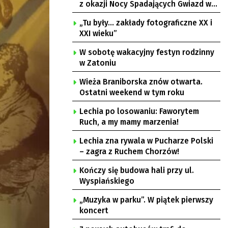
z okazji Nocy Spadających Gwiazd w
Ochli
„Tu były… zakłady fotograficzne XX i
XXI wieku”
W sobotę wakacyjny festyn rodzinny
w Zatoniu
Wieża Braniborska znów otwarta.
Ostatni weekend w tym roku
Lechia po losowaniu: Faworytem
Ruch, a my mamy marzenia!
Lechia zna rywala w Pucharze Polski
– zagra z Ruchem Chorzów!
Kończy się budowa hali przy ul.
Wyspiańskiego
„Muzyka w parku”. W piątek pierwszy
koncert