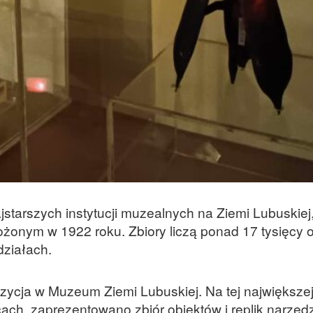
jstarszych instytucji muzealnych na Ziemi Lubuskiej
onym w 1922 roku. Zbiory liczą ponad 17 tysięcy o
ziałach.
ycja w Muzeum Ziemi Lubuskiej. Na tej największej
ch, zaprezentowano zbiór obiektów i replik narzędz