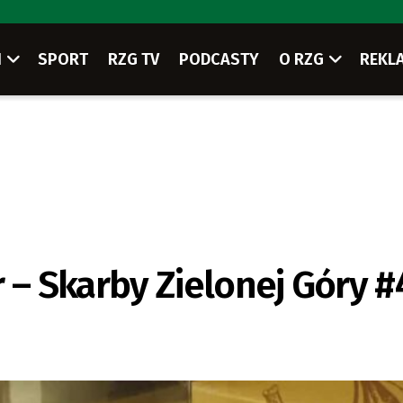
I
SPORT
RZG TV
PODCASTY
O RZG
REKL
– Skarby Zielonej Góry #