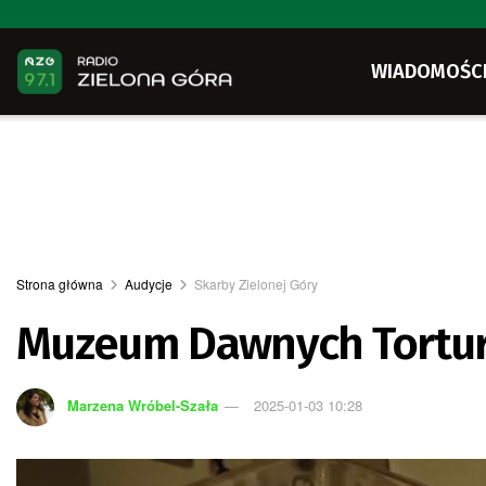
WIADOMOŚC
Strona główna
Audycje
Skarby Zielonej Góry
Muzeum Dawnych Tortur 
Marzena Wróbel-Szała
2025-01-03 10:28