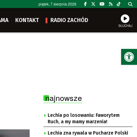
piątek, 7 sierpnia 2026
AMA
KONTAKT
RADIO ZACHÓD
SŁUCHAJ
Ot
najnowsze
Lechia po losowaniu: Faworytem
Ruch, a my mamy marzenia!
Lechia zna rywala w Pucharze Polski