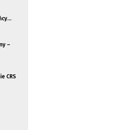
ńcy
erpliwość
ny –
ie CRS