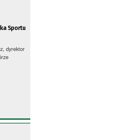
dka Sportu
z, dyrektor
órze