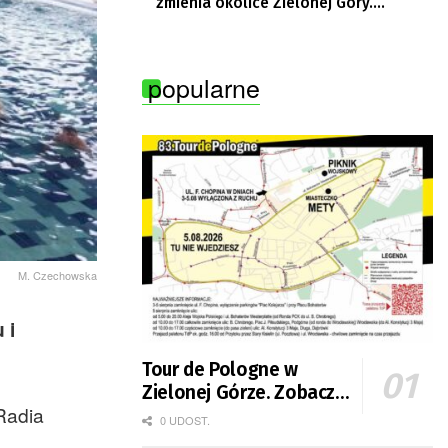
zmienia okolice Zielonej Góry.
Powstają nowe ścieżki rowerowe
popularne
M. Czechowska
 i
Tour de Pologne w
Zielonej Górze. Zobacz
Radia
zmiany w organizacji
0 UDOST.
ruchu