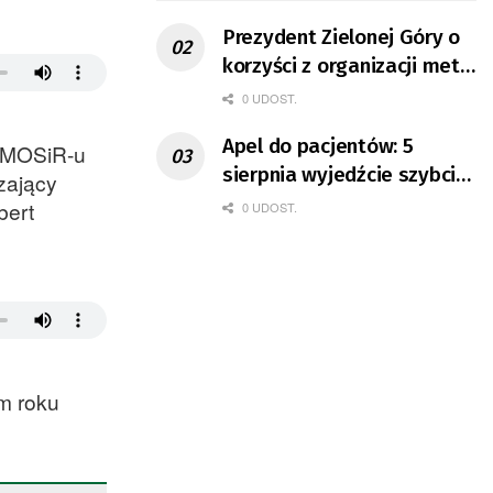
Prezydent Zielonej Góry o
korzyści z organizacji mety
Tour de Pologne
0 UDOST.
Apel do pacjentów: 5
r MOSiR-u
sierpnia wyjedźcie szybciej
dzający
z domów
bert
0 UDOST.
ym roku