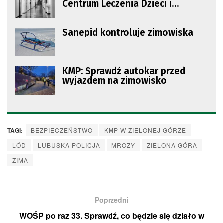
Centrum Leczenia Dzieci i
Młodzieży w Zaborze
Sanepid kontroluje zimowiska
KMP: Sprawdź autokar przed
wyjazdem na zimowisko
TAGI:
BEZPIECZEŃSTWO
KMP W ZIELONEJ GÓRZE
LÓD
LUBUSKA POLICJA
MROZY
ZIELONA GÓRA
ZIMA
Poprzedni
WOŚP po raz 33. Sprawdź, co będzie się działo w