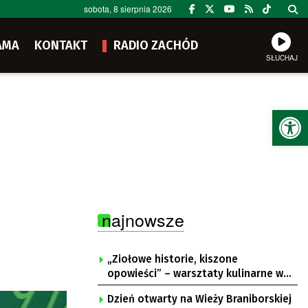
sobota, 8 sierpnia 2026
AMA
KONTAKT
RADIO ZACHÓD
SŁUCHAJ
Ot
najnowsze
„Ziołowe historie, kiszone
opowieści” – warsztaty kulinarne w
Krępie
Dzień otwarty na Wieży Braniborskiej