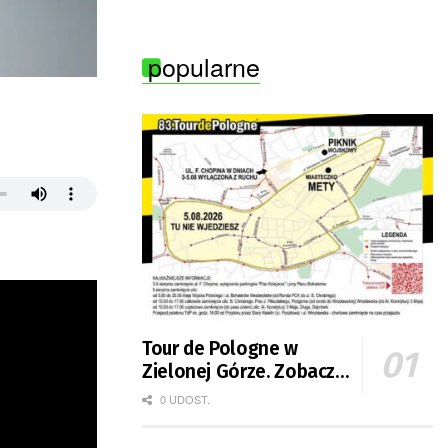
Zielonej Góry
popularne
Tour de Pologne w
Zielonej Górze. Zobacz
zmiany w organizacji
0 UDOST.
ruchu