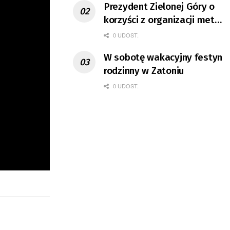
Prezydent Zielonej Góry o
korzyści z organizacji mety
Tour de Pologne
0 UDOST.
W sobotę wakacyjny festyn
rodzinny w Zatoniu
0 UDOST.