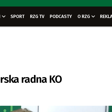
I
SPORT
RZG TV
PODCASTY
O RZG
REKL
órska radna KO