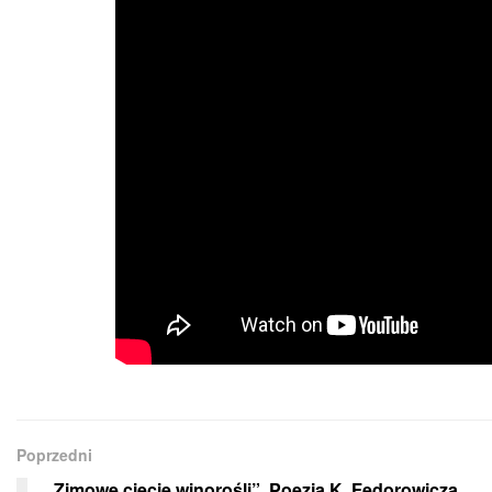
Poprzedni
„Zimowe cięcie winorośli”. Poezja K. Fedorowicza