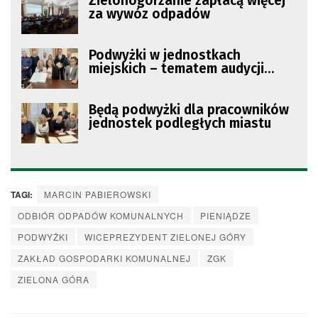
Zielonogórzanie zapłacą więcej
za wywóz odpadów
Podwyżki w jednostkach
miejskich – tematem audycji
„Sobota po 9.00”
Będą podwyżki dla pracowników
jednostek podległych miastu
TAGI:
MARCIN PABIEROWSKI
ODBIÓR ODPADÓW KOMUNALNYCH
PIENIĄDZE
PODWYŻKI
WICEPREZYDENT ZIELONEJ GÓRY
ZAKŁAD GOSPODARKI KOMUNALNEJ
ZGK
ZIELONA GÓRA