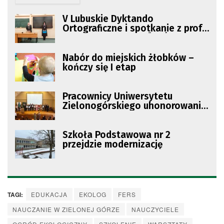
V Lubuskie Dyktando
Ortograficzne i spotkanie z prof.
Jerzym Bralczykiem [DUŻA
GALERIA ZDJĘĆ]
Nabór do miejskich żłobków –
kończy się I etap
Pracownicy Uniwersytetu
Zielonogórskiego uhonorowani
przez Prezydenta RP
Szkoła Podstawowa nr 2
przejdzie modernizację
TAGI:
EDUKACJA
EKOLOG
FERS
NAUCZANIE W ZIELONEJ GÓRZE
NAUCZYCIELE