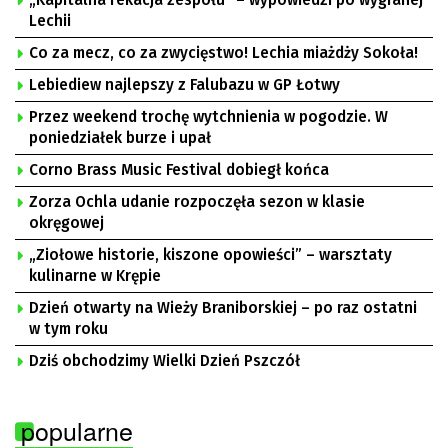
„Kapitalna rekacja zespołu” – wypowiedzi po wygranej
Lechii
Co za mecz, co za zwycięstwo! Lechia miażdży Sokoła!
Lebiediew najlepszy z Falubazu w GP Łotwy
Przez weekend trochę wytchnienia w pogodzie. W
poniedziałek burze i upał
Corno Brass Music Festival dobiegł końca
Zorza Ochla udanie rozpoczęła sezon w klasie
okręgowej
„Ziołowe historie, kiszone opowieści” – warsztaty
kulinarne w Krępie
Dzień otwarty na Wieży Braniborskiej – po raz ostatni
w tym roku
Dziś obchodzimy Wielki Dzień Pszczół
popularne