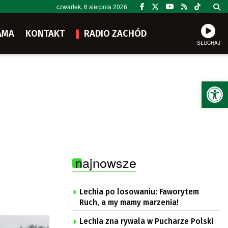
czwartek, 6 sierpnia 2026
AMA
KONTAKT
RADIO ZACHÓD
SŁUCHAJ
Ot
najnowsze
Lechia po losowaniu: Faworytem
Ruch, a my mamy marzenia!
Lechia zna rywala w Pucharze Polski