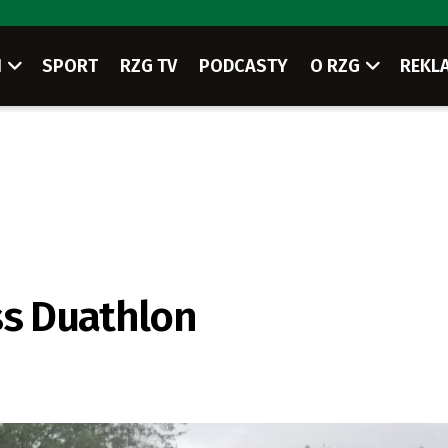
I
SPORT
RZG TV
PODCASTY
O RZG
REKL
ss Duathlon