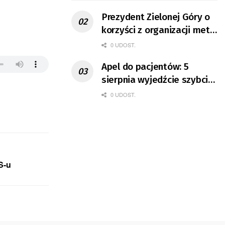
Prezydent Zielonej Góry o
korzyści z organizacji mety
Tour de Pologne
0 UDOST.
Apel do pacjentów: 5
sierpnia wyjedźcie szybciej
z domów
0 UDOST.
S-u