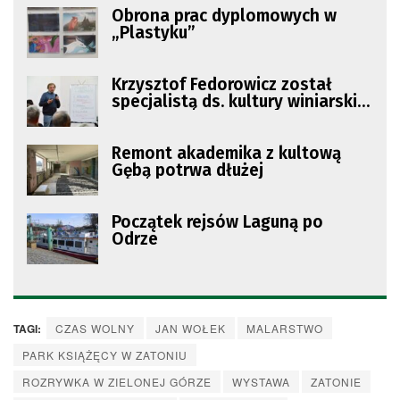
Obrona prac dyplomowych w
„Plastyku”
Krzysztof Fedorowicz został
specjalistą ds. kultury winiarskiej
w Zielonej Górze
Remont akademika z kultową
Gębą potrwa dłużej
Początek rejsów Laguną po
Odrze
TAGI:
CZAS WOLNY
JAN WOŁEK
MALARSTWO
PARK KSIĄŻĘCY W ZATONIU
ROZRYWKA W ZIELONEJ GÓRZE
WYSTAWA
ZATONIE