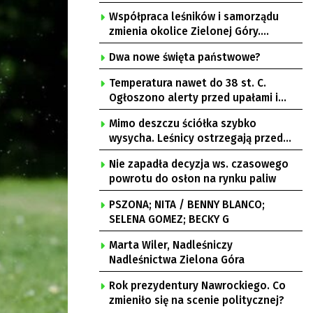
Współpraca leśników i samorządu
zmienia okolice Zielonej Góry.
Powstają nowe ścieżki rowerowe
Dwa nowe święta państwowe?
Temperatura nawet do 38 st. C.
Ogłoszono alerty przed upałami i
burzami
Mimo deszczu ściółka szybko
wysycha. Leśnicy ostrzegają przed
pożarami
Nie zapadła decyzja ws. czasowego
powrotu do osłon na rynku paliw
PSZONA; NITA / BENNY BLANCO;
SELENA GOMEZ; BECKY G
Marta Wiler, Nadleśniczy
Nadleśnictwa Zielona Góra
Rok prezydentury Nawrockiego. Co
zmieniło się na scenie politycznej?