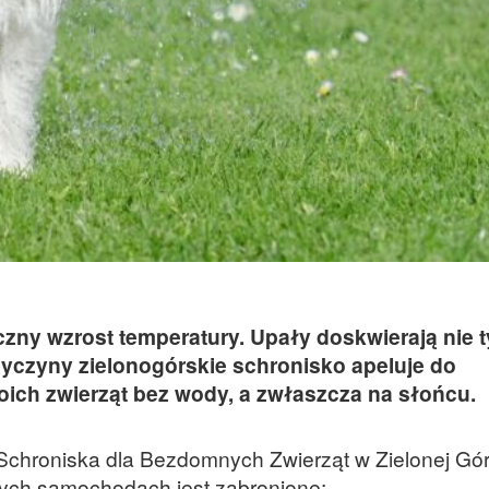
zny wzrost temperatury. Upały doskwierają nie t
przyczyny zielonogórskie schronisko apeluje do
ich zwierząt bez wody, a zwłaszcza na słońcu.
 Schroniska dla Bezdomnych Zwierząt w Zielonej Gór
nych samochodach jest zabronione: