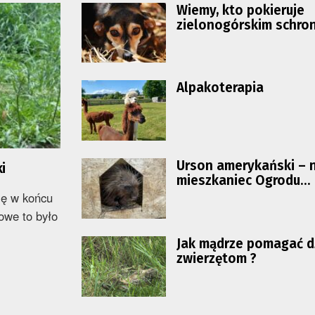
Wiemy, kto pokieruje
zielonogórskim schro
dla zwierząt
Alpakoterapia
Urson amerykański – 
i
mieszkaniec Ogrodu
Botanicznego
ię w końcu
we to było
Jak mądrze pomagać d
zwierzętom ?