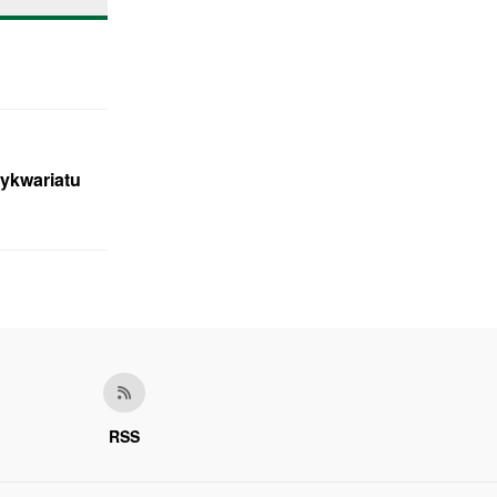
tykwariatu
RSS