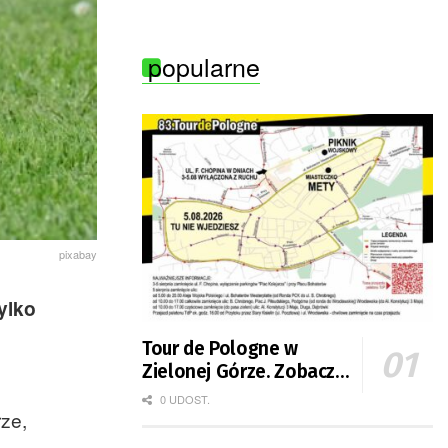
popularne
pixabay
ylko
Tour de Pologne w
Zielonej Górze. Zobacz
zmiany w organizacji
0 UDOST.
ze,
ruchu