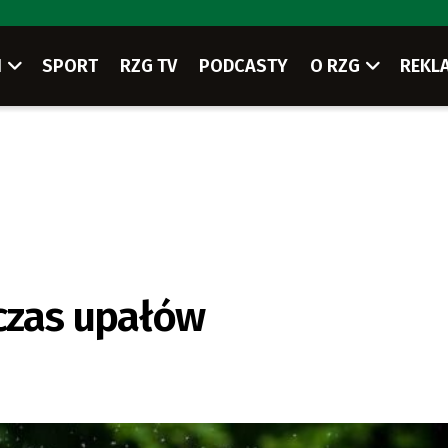
I
SPORT
RZG TV
PODCASTY
O RZG
REKL
czas upałów