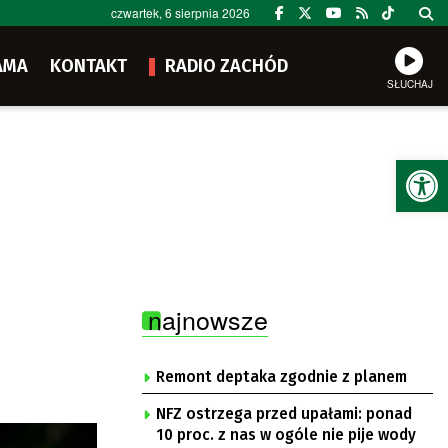
czwartek, 6 sierpnia 2026
AMA
KONTAKT
RADIO ZACHÓD
SŁUCHAJ
Ot
najnowsze
Remont deptaka zgodnie z planem
NFZ ostrzega przed upałami: ponad
10 proc. z nas w ogóle nie pije wody