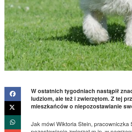
W ostatnich tygodniach nastąpił znac
ludziom, ale też i zwierzętom. Z tej 
mieszkańców o niepozostawianie swo
Jak mówi Wiktoria Stein, pracowniczka
pozostawianie zwierząt m.in. w nagrza