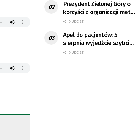
Prezydent Zielonej Góry o
korzyści z organizacji mety
Tour de Pologne
0 UDOST.
Apel do pacjentów: 5
sierpnia wyjedźcie szybciej
z domów
0 UDOST.