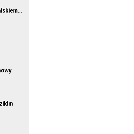
niskiem
nowy
zikim