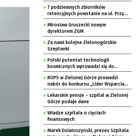
7 podziemnych zbiorników
retencyjnych powstanie na ul. Przy
Gazowni
Mirosław Gruszecki nowym
dyrektorem ZGM
Za nami kolejne Zielonogórskie
Szeptanki
Polski potentat technologii
kosmicznych wprowadzi się do
Zielonej Góry
ROPS w Zielonej Górze prowadzi
nabór do konkursu „Lider Wsparcia
Seniora”
Lekarskie pensje – szpital w Zielonej
Górze podaje dane
Władze szpitala o cięciach
finansowych
Marek Działoszyński, prezes Szpitala