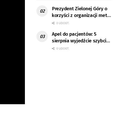
Prezydent Zielonej Góry o
korzyści z organizacji mety
Tour de Pologne
0 UDOST.
Apel do pacjentów: 5
sierpnia wyjedźcie szybciej
z domów
0 UDOST.