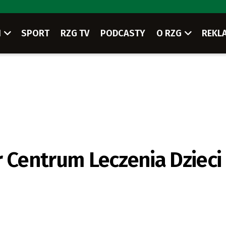
I
SPORT
RZG TV
PODCASTY
O RZG
REKL
 Centrum Leczenia Dzieci 