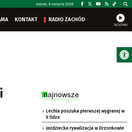
sobota, 8 sierpnia 2026
AMA
KONTAKT
RADIO ZACHÓD
SŁUCHAJ
Ot
i
najnowsze
Lechia poszuka pierwszej wygranej w
II lidze
Jeździecka rywalizacja w Drzonkowie