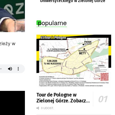
Uniwersyteckiego w Zielonej Górze
popularne
zieży w
Tour de Pologne w
Zielonej Górze. Zobacz
zmiany w organizacji
0 UDOST.
ruchu