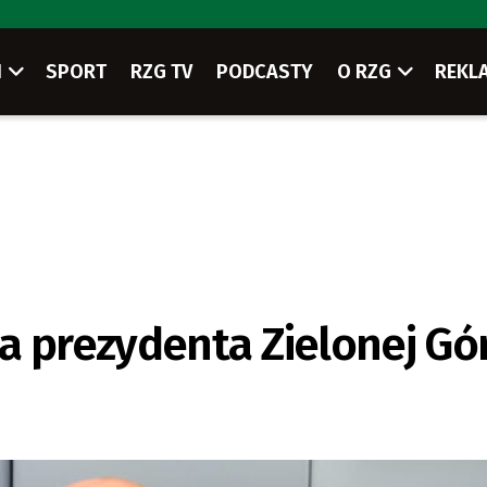
I
SPORT
RZG TV
PODCASTY
O RZG
REKL
a prezydenta Zielonej Gó