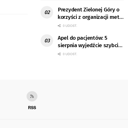
Prezydent Zielonej Góry o
korzyści z organizacji mety
Tour de Pologne
0 UDOST.
Apel do pacjentów: 5
sierpnia wyjedźcie szybciej
z domów
0 UDOST.
RSS