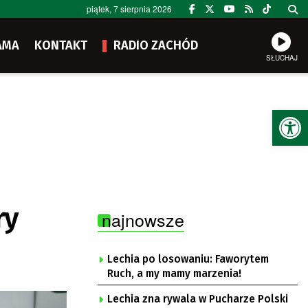
piątek, 7 sierpnia 2026
AMA
KONTAKT
RADIO ZACHÓD
SŁUCHAJ
Ot
ry
najnowsze
Lechia po losowaniu: Faworytem
Ruch, a my mamy marzenia!
Lechia zna rywala w Pucharze Polski