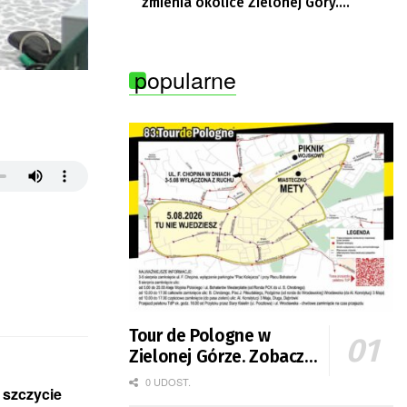
zmienia okolice Zielonej Góry.
Powstają nowe ścieżki rowerowe
popularne
Tour de Pologne w
Zielonej Górze. Zobacz
zmiany w organizacji
0 UDOST.
 szczycie
ruchu