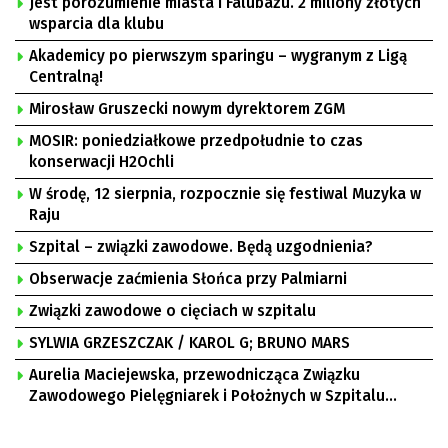
Jest porozumienie miasta i Falubazu. 2 miliony złotych
wsparcia dla klubu
Akademicy po pierwszym sparingu – wygranym z Ligą
Centralną!
Mirosław Gruszecki nowym dyrektorem ZGM
MOSIR: poniedziałkowe przedpołudnie to czas
konserwacji H2Ochli
W środę, 12 sierpnia, rozpocznie się festiwal Muzyka w
Raju
Szpital – związki zawodowe. Będą uzgodnienia?
Obserwacje zaćmienia Słońca przy Palmiarni
Związki zawodowe o cięciach w szpitalu
SYLWIA GRZESZCZAK / KAROL G; BRUNO MARS
Aurelia Maciejewska, przewodnicząca Związku
Zawodowego Pielęgniarek i Położnych w Szpitalu
Uniwersyteckim w Zielonej Górze, Bogusław
Motowidełko, przewodniczący Zarządu Regionu NSZZ