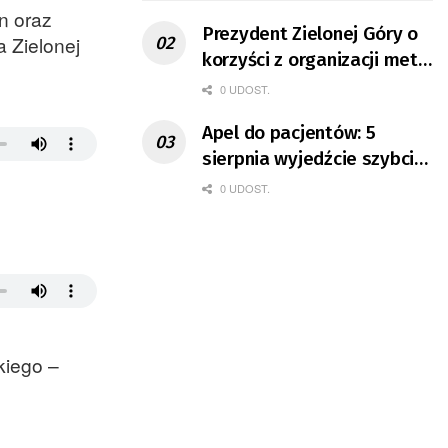
in oraz
Prezydent Zielonej Góry o
 Zielonej
korzyści z organizacji mety
Tour de Pologne
0 UDOST.
Apel do pacjentów: 5
sierpnia wyjedźcie szybciej
z domów
0 UDOST.
kiego –