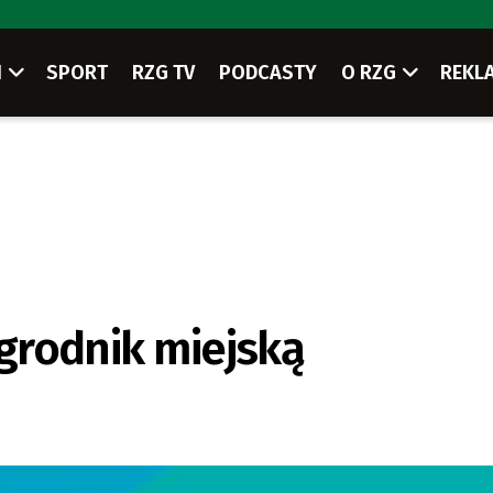
I
SPORT
RZG TV
PODCASTY
O RZG
REKL
grodnik miejską