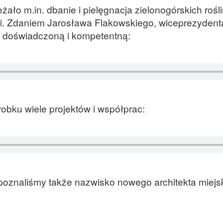
żało m.in. dbanie i pielęgnacja zielonogórskich rośl
ni. Zdaniem Jarosława Flakowskiego, wiceprezydenta
bą doświadczoną i kompetentną:
bku wiele projektów i współprac:
poznaliśmy także nazwisko nowego architekta miejs