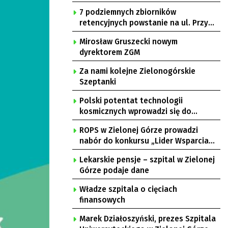
7 podziemnych zbiorników
retencyjnych powstanie na ul. Przy
Gazowni
Mirosław Gruszecki nowym
dyrektorem ZGM
Za nami kolejne Zielonogórskie
Szeptanki
Polski potentat technologii
kosmicznych wprowadzi się do
Zielonej Góry
ROPS w Zielonej Górze prowadzi
nabór do konkursu „Lider Wsparcia
Seniora”
Lekarskie pensje – szpital w Zielonej
Górze podaje dane
Władze szpitala o cięciach
finansowych
Marek Działoszyński, prezes Szpitala