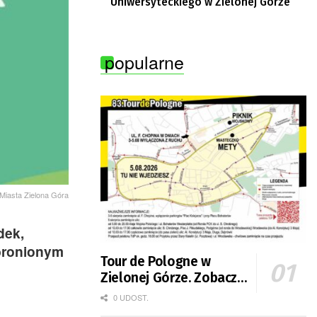
Uniwersyteckiego w Zielonej Górze
popularne
 Miasta Zielona Góra
dek,
bronionym
Tour de Pologne w
Zielonej Górze. Zobacz
zmiany w organizacji
0 UDOST.
ruchu