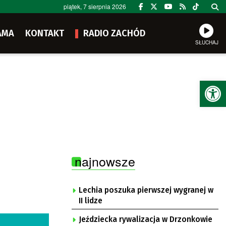
piątek, 7 sierpnia 2026
AMA
KONTAKT
RADIO ZACHÓD
SŁUCHAJ
Ot
najnowsze
Lechia poszuka pierwszej wygranej w
II lidze
Jeździecka rywalizacja w Drzonkowie