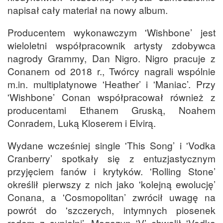
napisał cały materiał na nowy album.
Producentem wykonawczym 'Wishbone’ jest
wieloletni współpracownik artysty zdobywca
nagrody Grammy, Dan Nigro. Nigro pracuje z
Conanem od 2018 r., Twórcy nagrali wspólnie
m.in. multiplatynowe 'Heather’ i 'Maniac’. Przy
'Wishbone’ Conan współpracował również z
producentami Ethanem Gruską, Noahem
Conradem, Luką Kloserem i Elvirą.
Wydane wcześniej single 'This Song’ i 'Vodka
Cranberry’ spotkały się z entuzjastycznym
przyjęciem fanów i krytyków. 'Rolling Stone’
określił pierwszy z nich jako 'kolejną ewolucję’
Conana, a 'Cosmopolitan’ zwrócił uwagę na
powrót do 'szczerych, intymnych piosenek
rodem z sypialni’. Magazyn 'V’ chwalił 'Vodka