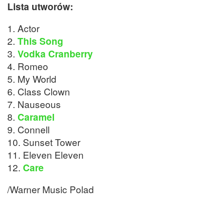
Lista utworów:
1. Actor
2.
This Song
3.
Vodka Cranberry
4. Romeo
5. My World
6. Class Clown
7. Nauseous
8.
Caramel
9. Connell
10. Sunset Tower
11. Eleven Eleven
12.
Care
/Warner Music Polad