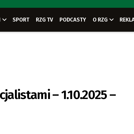
I
SPORT
RZG TV
PODCASTY
O RZG
REKL
jalistami – 1.10.2025 –