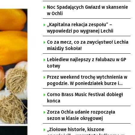
Noc Spadających Gwiazd w skansenie
w Ochli
„Kapitalna rekacja zespołu” –
wypowiedzi po wygranej Lechii
Co za mecz, co za zwycięstwo! Lechia
miażdży Sokoła!
Lebiediew najlepszy z Falubazu w GP
Łotwy
Przez weekend trochę wytchnienia w
pogodzie. W poniedziałek burze i
upał
Corno Brass Music Festival dobiegł
końca
Zorza Ochla udanie rozpoczęła
sezon w klasie okręgowej
„Ziołowe historie, kiszone