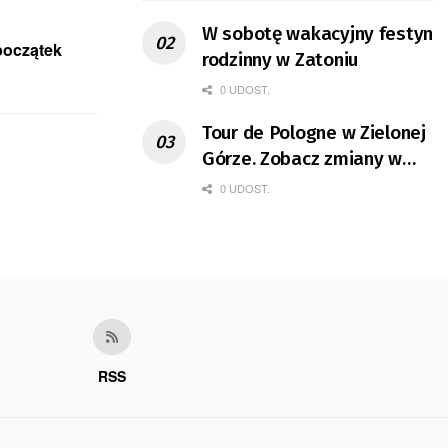
W sobotę wakacyjny festyn
 początek
rodzinny w Zatoniu
0 UDOST.
Tour de Pologne w Zielonej
Górze. Zobacz zmiany w
organizacji ruchu
0 UDOST.
RSS