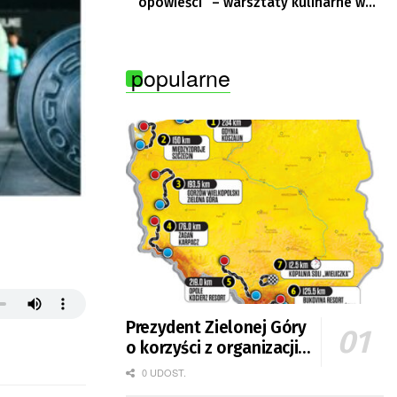
opowieści” – warsztaty kulinarne w
Krępie
popularne
Prezydent Zielonej Góry
o korzyści z organizacji
mety Tour de Pologne
0 UDOST.