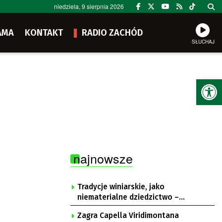
niedziela, 9 sierpnia 2026
AMA
KONTAKT
RADIO ZACHÓD
SŁUCHAJ
Ot
najnowsze
Tradycje winiarskie, jako
niematerialne dziedzictwo –
konsultacje i projekt
Zagra Capella Viridimontana