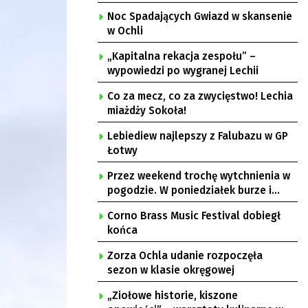
Noc Spadających Gwiazd w skansenie
w Ochli
„Kapitalna rekacja zespołu” –
wypowiedzi po wygranej Lechii
Co za mecz, co za zwycięstwo! Lechia
miażdży Sokoła!
Lebiediew najlepszy z Falubazu w GP
Łotwy
Przez weekend trochę wytchnienia w
pogodzie. W poniedziałek burze i
upał
Corno Brass Music Festival dobiegł
końca
Zorza Ochla udanie rozpoczęła
sezon w klasie okręgowej
„Ziołowe historie, kiszone