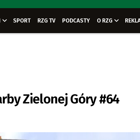
I
SPORT
RZG TV
PODCASTY
O RZG
REKL
rby Zielonej Góry #64