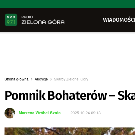
WIADOMOŚC
Strona główna
Audycje
Skarby Zielonej Góry
Pomnik Bohaterów – Ska
Marzena Wróbel-Szała
2025-10-24 09:13