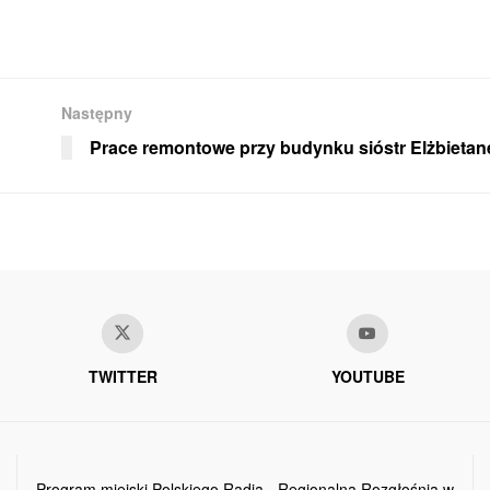
Następny
Prace remontowe przy budynku sióstr Elżbietan
TWITTER
YOUTUBE
Program miejski Polskiego Radia - Regionalna Rozgłośnia w