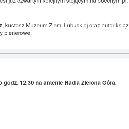
jest już czwartym kolejnym stojącym na obecnym pl.
z
, kustosz Muzeum Ziemi Lubuskiej oraz autor ksią
by plenerowe.
o godz. 12.30 na antenie Radia Zielona Góra.