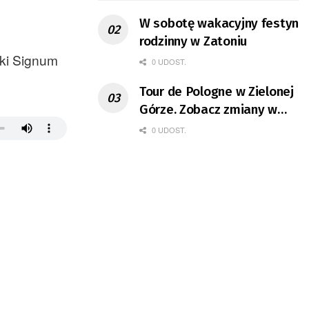
W sobotę wakacyjny festyn
rodzinny w Zatoniu
żki Signum
0 UDOST.
Tour de Pologne w Zielonej
Górze. Zobacz zmiany w
organizacji ruchu
0 UDOST.