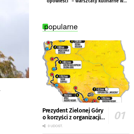
opowieści” – warsztaty kulinarne w
Krępie
popularne
y
Prezydent Zielonej Góry
o korzyści z organizacji
mety Tour de Pologne
0 UDOST.