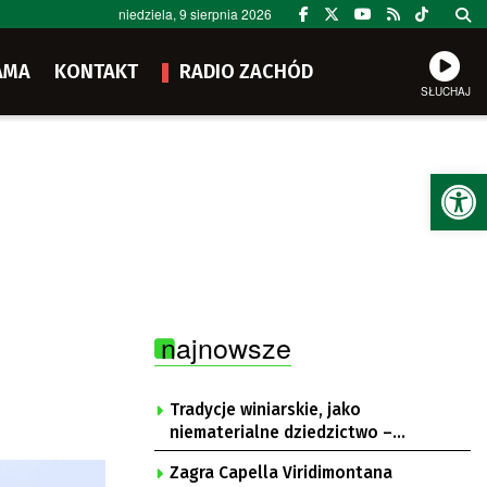
niedziela, 9 sierpnia 2026
AMA
KONTAKT
RADIO ZACHÓD
SŁUCHAJ
Ot
najnowsze
Tradycje winiarskie, jako
niematerialne dziedzictwo –
konsultacje i projekt
Zagra Capella Viridimontana