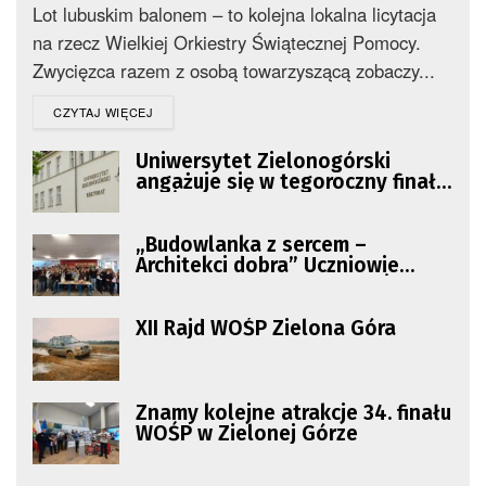
Lot lubuskim balonem – to kolejna lokalna licytacja
na rzecz Wielkiej Orkiestry Świątecznej Pomocy.
Zwycięzca razem z osobą towarzyszącą zobaczy...
DETAILS
CZYTAJ WIĘCEJ
Uniwersytet Zielonogórski
angażuje się w tegoroczny finał
WOŚP
„Budowlanka z sercem –
Architekci dobra” Uczniowie
zbierają pieniądze dla WOŚP
XII Rajd WOŚP Zielona Góra
Znamy kolejne atrakcje 34. finału
WOŚP w Zielonej Górze