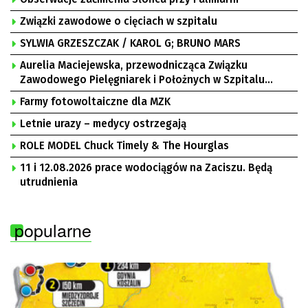
Związki zawodowe o cięciach w szpitalu
SYLWIA GRZESZCZAK / KAROL G; BRUNO MARS
Aurelia Maciejewska, przewodnicząca Związku
Zawodowego Pielęgniarek i Położnych w Szpitalu
Uniwersyteckim w Zielonej Górze, Bogusław
Farmy fotowoltaiczne dla MZK
Motowidełko, przewodniczący Zarządu Regionu NSZZ
„Solidarność” Zielona Góra
Letnie urazy – medycy ostrzegają
ROLE MODEL Chuck Timely & The Hourglas
11 i 12.08.2026 prace wodociągów na Zaciszu. Będą
utrudnienia
popularne