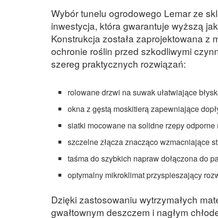
Wybór tunelu ogrodowego Lemar ze sk
inwestycja, która gwarantuje wyższą ja
Konstrukcja została zaprojektowana z 
ochronie roślin przed szkodliwymi czyn
szereg praktycznych rozwiązań:
rolowane drzwi na suwak ułatwiające błys
okna z gęstą moskitierą zapewniające dop
siatki mocowane na solidne rzepy odporne n
szczelne złącza znacząco wzmacniające sta
taśma do szybkich napraw dołączona do pa
optymalny mikroklimat przyspieszający roz
Dzięki zastosowaniu wytrzymałych mater
gwałtownym deszczem i nagłym chłodem