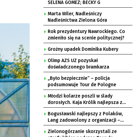
SELENA GOMEZ; BECKY G
Marta Wiler, Nadleśniczy
Nadleśnictwa Zielona Góra
Rok prezydentury Nawrockiego. Co
zmieniło się na scenie politycznej?
Groźny upadek Dominika Kubery
Olimp AZS UZ pozyskał
doświadczonego bramkarza
„Było bezpiecznie” – policja
podsumowuje Tour de Pologne
Młodzi kolarze poszli w ślady
dorosłych. Kaja Królik najlepsza z
Lubuszanek w Tour de Pologne Junior
Bogusławski najlepszy z Polaków,
Lang zadowolony z organizacji –
komentarze po 3. etapie Tour de
Zielonogórzanie skorzystali ze
Pologne