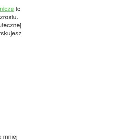
dnicze
to
zrostu.
utecznej
yskujesz
e mniej