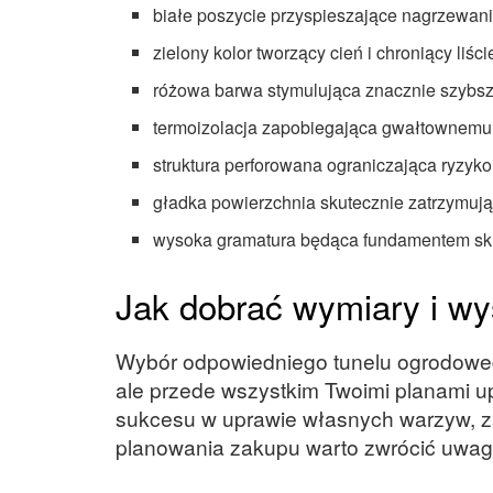
białe poszycie przyspieszające nagrzewanie
zielony kolor tworzący cień i chroniący liś
różowa barwa stymulująca znacznie szybs
termoizolacja zapobiegająca gwałtownemu
struktura perforowana ograniczająca ryzyk
gładka powierzchnia skutecznie zatrzymuj
wysoka gramatura będąca fundamentem sku
Jak dobrać wymiary i w
Wybór odpowiedniego tunelu ogrodowego
ale przede wszystkim Twoimi planami u
sukcesu w uprawie własnych warzyw, z
planowania zakupu warto zwrócić uwag