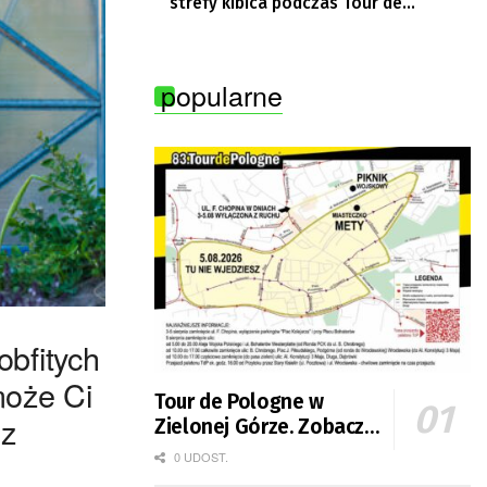
strefy kibica podczas Tour de
Pologne
popularne
obfitych
może Ci
Tour de Pologne w
ez
Zielonej Górze. Zobacz
zmiany w organizacji
0 UDOST.
ruchu