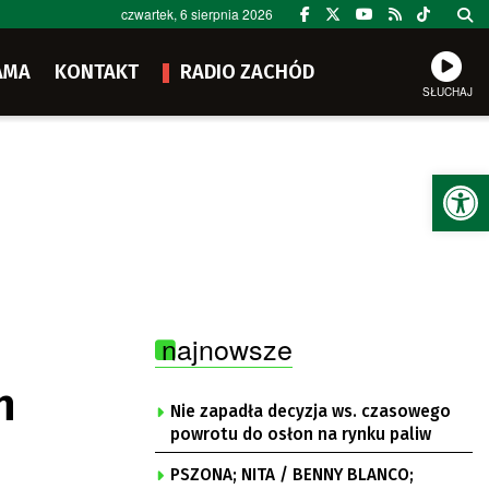
czwartek, 6 sierpnia 2026
AMA
KONTAKT
RADIO ZACHÓD
SŁUCHAJ
Ot
najnowsze
h
Nie zapadła decyzja ws. czasowego
powrotu do osłon na rynku paliw
PSZONA; NITA / BENNY BLANCO;