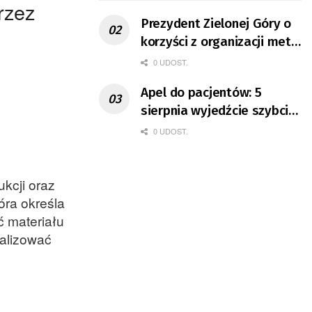
rzez
Prezydent Zielonej Góry o
korzyści z organizacji mety
Tour de Pologne
0 UDOST.
Apel do pacjentów: 5
sierpnia wyjedźcie szybciej
z domów
0 UDOST.
kcji oraz
óra określa
 materiału
alizować