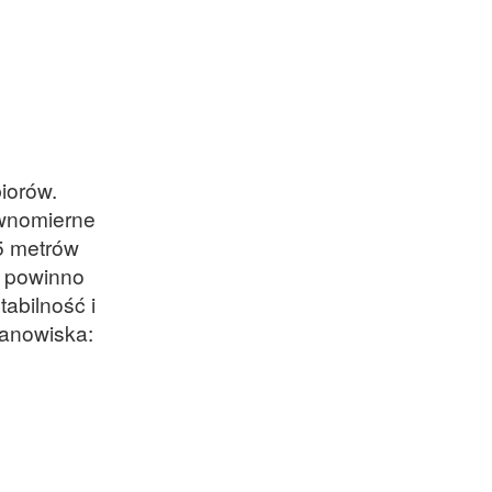
biorów.
ównomierne
 5 metrów
e powinno
abilność i
tanowiska: