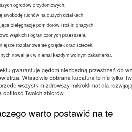
ejszych ogrodów przydomowych,
ną swobodę ruchów na dużych działkach,
ąca pielęgnację pomidorów i roślin pnących,
wo wąskich i ograniczonych przestrzeni,
niejsze rozplanowanie grządek oraz ścieżek,
esnych nowalijek w niemal każdym wolnym zakamarku.
ektu gwarantuje pędom niezbędną przestrzeń do wzr
wietrza. Właściwie dobrana kubatura to nie tylko Tw
rzede wszystkim zdrowszy mikroklimat dla rozwijaj
a obfitość Twoich zbiorów.
aczego warto postawić na te