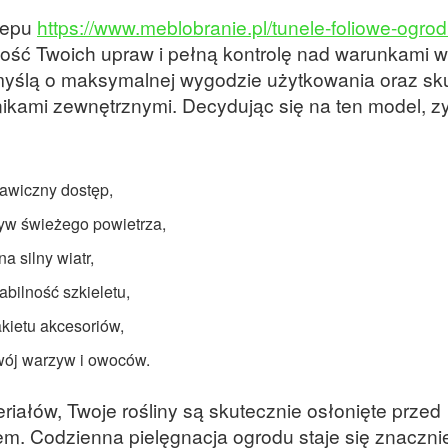
lepu
https://www.meblobranie.pl/tunele-foliowe-ogro
kość Twoich upraw i pełną kontrolę nad warunkami w
myślą o maksymalnej wygodzie użytkowania oraz sk
nikami zewnętrznymi. Decydując się na ten model, z
kawiczny dostęp,
ływ świeżego powietrza,
a silny wiatr,
bilność szkieletu,
kietu akcesoriów,
wój warzyw i owoców.
iałów, Twoje rośliny są skutecznie osłonięte przed
. Codzienna pielęgnacja ogrodu staje się znaczni