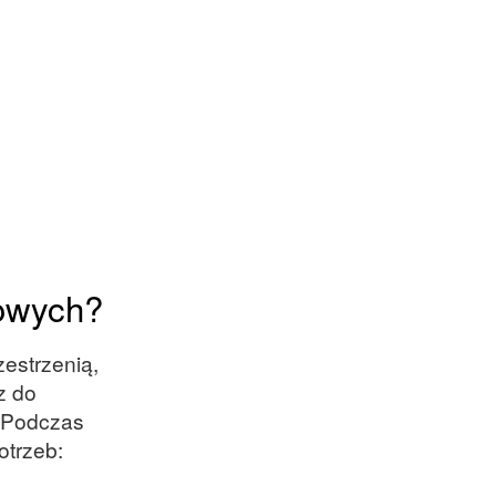
wowych?
estrzenią,
z do
. Podczas
otrzeb: