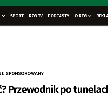
I
SPORT
RZG TV
PODCASTY
O RZG
REKL
UŁ SPONSOROWANY
ać? Przewodnik po tunelac