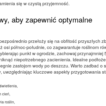
zamienia się w czystą przyjemność.
iowy, aby zapewnić optymalne
, bezpośrednio przełoży się na obfitość przyszłych z
uż osi północ-południe, co zagwarantuje roślinom r
 Wybierając punkt w ogrodzie, zachowaj przynajmniej
iknąć niepotrzebnego zacienienia. Idealne podłoż
iegnie zastojom wody po deszczu. Warto zadbać o st
, uwzględniając kluczowe aspekty przygotowania s
świetlenia,
 cień,
a roślin,