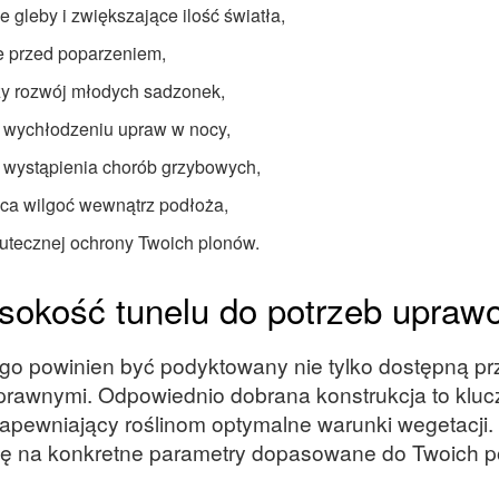
 gleby i zwiększające ilość światła,
cie przed poparzeniem,
zy rozwój młodych sadzonek,
 wychłodzeniu upraw w nocy,
o wystąpienia chorób grzybowych,
ąca wilgoć wewnątrz podłoża,
tecznej ochrony Twoich plonów.
ysokość tunelu do potrzeb upra
 powinien być podyktowany nie tylko dostępną prz
prawnymi. Odpowiednio dobrana konstrukcja to kluc
apewniający roślinom optymalne warunki wegetacji
ę na konkretne parametry dopasowane do Twoich p