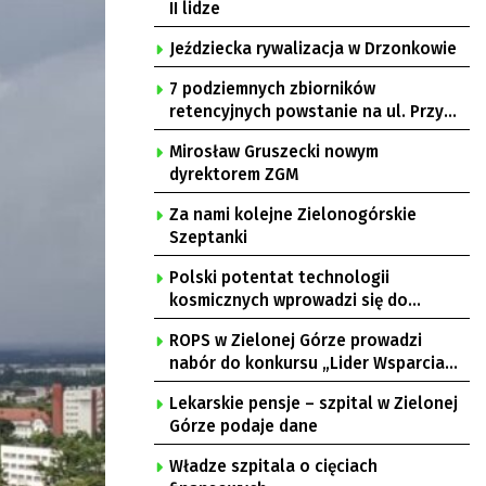
II lidze
Jeździecka rywalizacja w Drzonkowie
7 podziemnych zbiorników
retencyjnych powstanie na ul. Przy
Gazowni
Mirosław Gruszecki nowym
dyrektorem ZGM
Za nami kolejne Zielonogórskie
Szeptanki
Polski potentat technologii
kosmicznych wprowadzi się do
Zielonej Góry
ROPS w Zielonej Górze prowadzi
nabór do konkursu „Lider Wsparcia
Seniora”
Lekarskie pensje – szpital w Zielonej
Górze podaje dane
Władze szpitala o cięciach