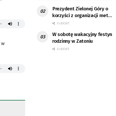
Prezydent Zielonej Góry o
korzyści z organizacji mety
Tour de Pologne
0 UDOST.
W sobotę wakacyjny festyn
rodzinny w Zatoniu
 w
0 UDOST.