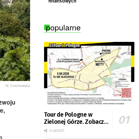
finansowych
popularne
M. Czechowska
ozwoju
e,
Tour de Pologne w
Zielonej Górze. Zobacz
zmiany w organizacji
0 UDOST.
a
ruchu