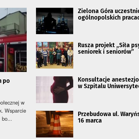
Zielona Góra uczestni
ogólnopolskich praca
temat prohibicji
Rusza projekt „Siła ps
seniorek i seniorów”
Konsultacje anestezjo
h po
w Szpitalu Uniwersyte
ołecznej w
ek. Wsparcie
Przebudowa ul. Waryń
 bo...
16 marca