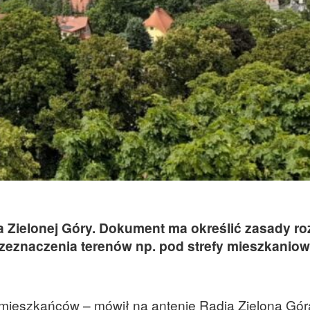
 Zielonej Góry. Dokument ma określić zasady r
rzeznaczenia terenów np. pod strefy mieszkaniow
mieszkańców – mówił na antenie Radia Zielona Gór