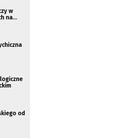
czy w
ch na
ychiczna
logiczne
ckim
skiego od