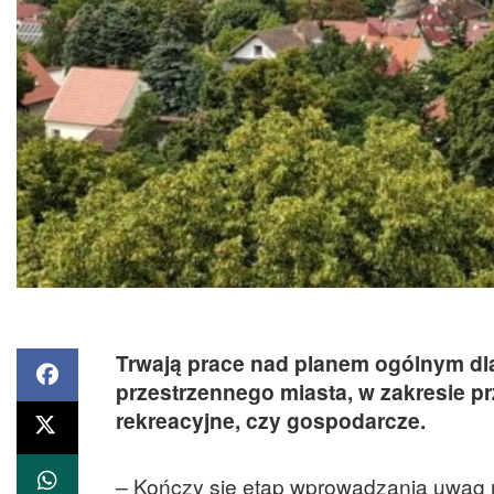
Trwają prace nad planem ogólnym dla
przestrzennego miasta, w zakresie p
rekreacyjne, czy gospodarcze.
– Kończy się etap wprowadzania uwag 