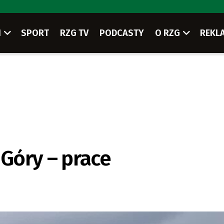
I
SPORT
RZG TV
PODCASTY
O RZG
REKL
 Góry – prace