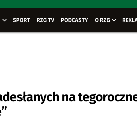
I
SPORT
RZG TV
PODCASTY
O RZG
REKL
adesłanych na tegoroczn
e”