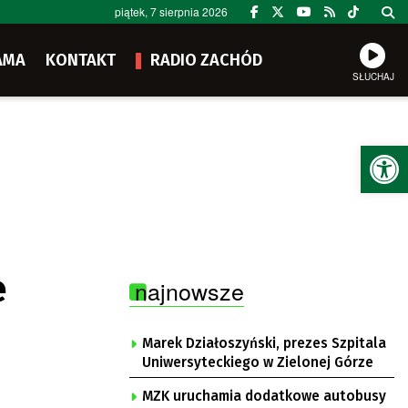
piątek, 7 sierpnia 2026
AMA
KONTAKT
RADIO ZACHÓD
SŁUCHAJ
Ot
e
najnowsze
Marek Działoszyński, prezes Szpitala
Uniwersyteckiego w Zielonej Górze
MZK uruchamia dodatkowe autobusy