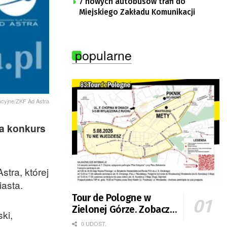
7 nowych autobusów trafi do
Miejskiego Zakładu Komunikacji
popularne
racyjne/ZKF Ad Astra
Na konkurs
stra, której
iasta.
Tour de Pologne w
Zielonej Górze. Zobacz
ki,
zmiany w organizacji
0 UDOST.