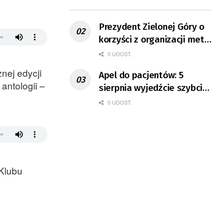
ruchu
Prezydent Zielonej Góry o
korzyści z organizacji mety
Tour de Pologne
0 UDOST.
nej edycji
Apel do pacjentów: 5
ntologii –
sierpnia wyjedźcie szybciej
z domów
0 UDOST.
 Klubu