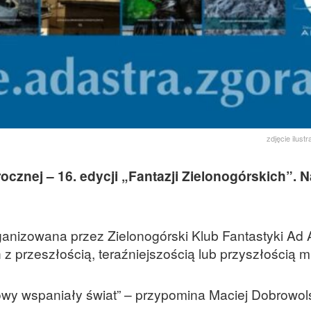
zdjęcie ilust
cznej – 16. edycji „Fantazji Zielonogórskich”. 
rganizowana przez Zielonogórski Klub Fantastyki Ad A
z przeszłością, teraźniejszością lub przyszłością m
wy wspaniały świat” – przypomina Maciej Dobrowols