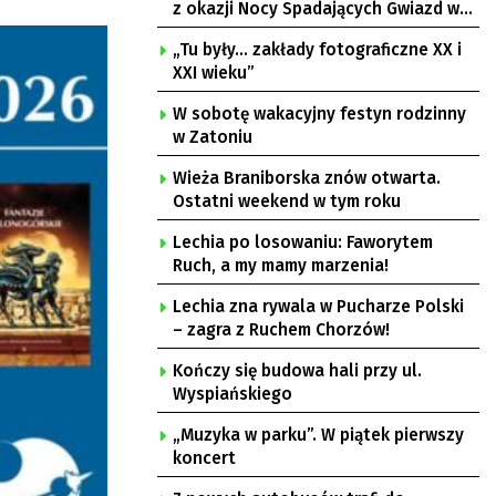
z okazji Nocy Spadających Gwiazd w
Ochli
„Tu były… zakłady fotograficzne XX i
XXI wieku”
W sobotę wakacyjny festyn rodzinny
w Zatoniu
Wieża Braniborska znów otwarta.
Ostatni weekend w tym roku
Lechia po losowaniu: Faworytem
Ruch, a my mamy marzenia!
Lechia zna rywala w Pucharze Polski
– zagra z Ruchem Chorzów!
Kończy się budowa hali przy ul.
Wyspiańskiego
„Muzyka w parku”. W piątek pierwszy
koncert