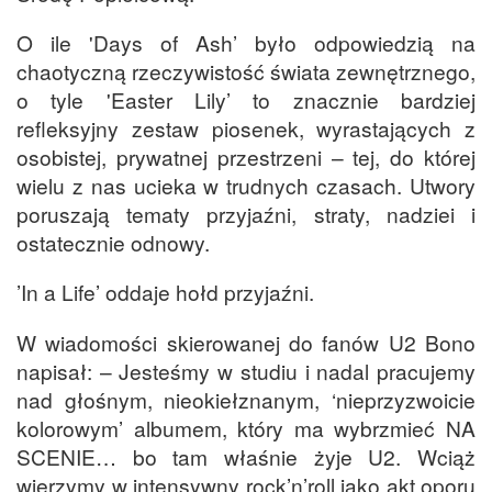
O ile 'Days of Ash’ było odpowiedzią na
chaotyczną rzeczywistość świata zewnętrznego,
o tyle 'Easter Lily’ to znacznie bardziej
refleksyjny zestaw piosenek, wyrastających z
osobistej, prywatnej przestrzeni – tej, do której
wielu z nas ucieka w trudnych czasach. Utwory
poruszają tematy przyjaźni, straty, nadziei i
ostatecznie odnowy.
’In a Life’ oddaje hołd przyjaźni.
W wiadomości skierowanej do fanów U2 Bono
napisał: – Jesteśmy w studiu i nadal pracujemy
nad głośnym, nieokiełznanym, ‘nieprzyzwoicie
kolorowym’ albumem, który ma wybrzmieć NA
SCENIE… bo tam właśnie żyje U2. Wciąż
wierzymy w intensywny rock’n’roll jako akt oporu