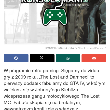
KONSOLOMANIA: GTA IV "The Lost and Damned"
W programie retro-gaming. Sięgamy do video
gry z 2009 roku. „The Lost and Damned” to
pierwszy dodatek fabularny do GTA IV, w którym
wcielasz się w Johnny’ego Klebitza –
wiceprezesa gangu motocyklowego The Lost
MC. Fabuła skupia się na brutalnym,
wewnętrznym konflikcie o władzę z