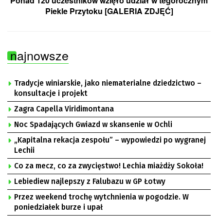
Ponad 120 uczestników wzięło udział w tegorocznym
Piekle Przytoku [GALERIA ZDJĘĆ]
najnowsze
Tradycje winiarskie, jako niematerialne dziedzictwo –
konsultacje i projekt
Zagra Capella Viridimontana
Noc Spadających Gwiazd w skansenie w Ochli
„Kapitalna rekacja zespołu” – wypowiedzi po wygranej
Lechii
Co za mecz, co za zwycięstwo! Lechia miażdży Sokoła!
Lebiediew najlepszy z Falubazu w GP Łotwy
Przez weekend trochę wytchnienia w pogodzie. W
poniedziałek burze i upał