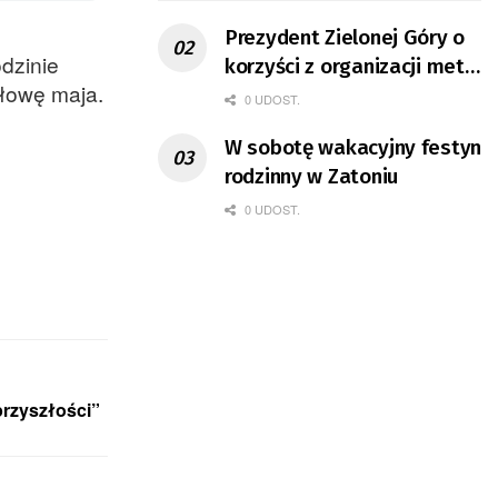
Prezydent Zielonej Góry o
odzinie
korzyści z organizacji mety
ołowę maja.
Tour de Pologne
0 UDOST.
W sobotę wakacyjny festyn
rodzinny w Zatoniu
0 UDOST.
przyszłości”