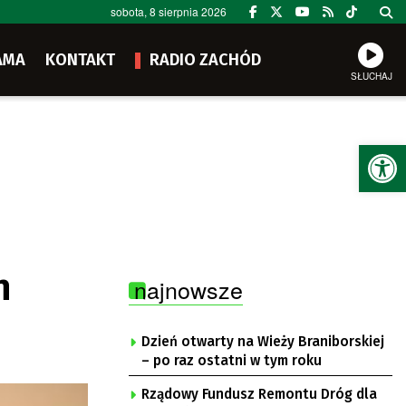
sobota, 8 sierpnia 2026
AMA
KONTAKT
RADIO ZACHÓD
SŁUCHAJ
Ot
n
najnowsze
Dzień otwarty na Wieży Braniborskiej
– po raz ostatni w tym roku
Rządowy Fundusz Remontu Dróg dla