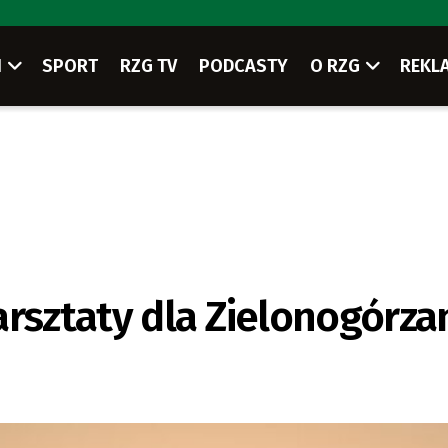
I
SPORT
RZG TV
PODCASTY
O RZG
REKL
arsztaty dla Zielonogórza