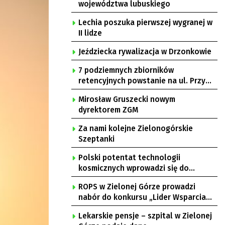
województwa lubuskiego
Lechia poszuka pierwszej wygranej w
II lidze
Jeździecka rywalizacja w Drzonkowie
7 podziemnych zbiorników
retencyjnych powstanie na ul. Przy
Gazowni
Mirosław Gruszecki nowym
dyrektorem ZGM
Za nami kolejne Zielonogórskie
Szeptanki
Polski potentat technologii
kosmicznych wprowadzi się do
Zielonej Góry
ROPS w Zielonej Górze prowadzi
nabór do konkursu „Lider Wsparcia
Seniora”
Lekarskie pensje – szpital w Zielonej