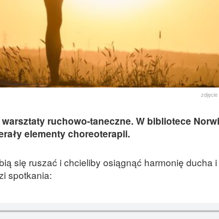
zdjęcie
 warsztaty ruchowo-taneczne. W bibliotece Norw
ierały elementy choreoterapii.
bią się ruszać i chcieliby osiągnąć harmonię ducha i 
i spotkania: