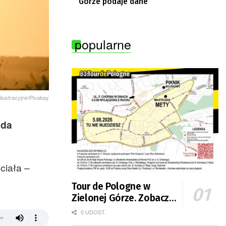
Górze podaje dane
popularne
 ilustracyjne/Pixabay
ida
ciała –
Tour de Pologne w
Zielonej Górze. Zobacz
zmiany w organizacji
0 UDOST.
ruchu