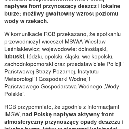
napływa front przynoszący deszcz i lokalne
burze; możliwy gwałtowny wzrost poziomu
wody w rzekach.
W komunikacie RCB przekazano, że spotkaniu
przewodniczył wiceszef MSWiA Wiesław
Leśniakiewicz; wojewodowie: dolnośląski,
lubuski
, łódzki, opolski, śląski, wielkopolski,
zachodniopomorski oraz przedstawiciele Policji i
Państwowej Straży Pożarnej, Instytutu
Meteorologii i Gospodarki Wodnej i
Państwowego Gospodarstwa Wodnego „Wody
Polskie”.
RCB przypomniało, że zgodnie z informacjami
IMGW,
nad Polskę napływa aktywny front
atmosferyczny przynoszący opady deszczu i
lokalne burze, który w pierwszej kolejności