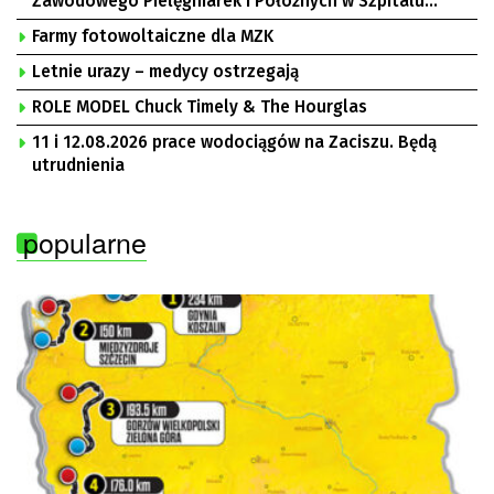
Zawodowego Pielęgniarek i Położnych w Szpitalu
Uniwersyteckim w Zielonej Górze, Bogusław
Farmy fotowoltaiczne dla MZK
Motowidełko, przewodniczący Zarządu Regionu NSZZ
„Solidarność” Zielona Góra
Letnie urazy – medycy ostrzegają
ROLE MODEL Chuck Timely & The Hourglas
11 i 12.08.2026 prace wodociągów na Zaciszu. Będą
utrudnienia
popularne