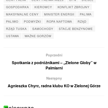
GOSPODARKA
KIEROWCY
KONFLIKT ZBROJNY
MAKSYMALNE CENY
MINISTER ENERGII
PALIWA
PALIWO
PODWYŻKI
ROPA NAFTOWA
RZĄD
RZĄD TUSKA
SAMOCHODY
STACJE BENZYNOWE
USTAWA
WAŻNE GORZÓW
Poprzedni
Spotkania z podróżnikami – ,,Zielone Globy” w
Palmiarni
Następny
Agnieszka Chyrc, radna klubu KO w Zielonej Górze
najnowsze