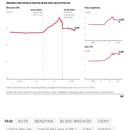
TAGI:
AUTA
BENZYNA
BLISKI WSCHÓD
CENY
CENY PALIW
CENY PALIWA NIŻEJ
CPN
DIESEL