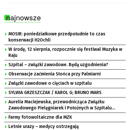
najnowsze
MOSIR: poniedziałkowe przedpołudnie to czas
konserwacji H2Ochli
W środę, 12 sierpnia, rozpocznie się festiwal Muzyka w
Raju
Szpital – związki zawodowe. Będą uzgodnienia?
Obserwacje zaćmienia Słońca przy Palmiarni
Związki zawodowe o cięciach w szpitalu
SYLWIA GRZESZCZAK / KAROL G; BRUNO MARS
Aurelia Maciejewska, przewodnicząca Związku
Zawodowego Pielęgniarek i Położnych w Szpitalu
Uniwersyteckim w Zielonej Górze, Bogusław
Farmy fotowoltaiczne dla MZK
Motowidełko, przewodniczący Zarządu Regionu NSZZ
„Solidarność” Zielona Góra
Letnie urazy – medycy ostrzegają