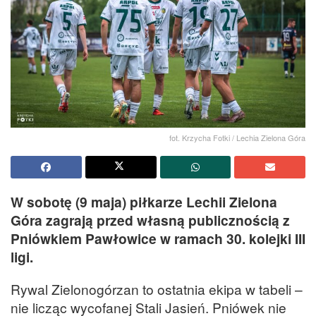
fot. Krzycha Fotki / Lechia Zielona Góra
W sobotę (9 maja) piłkarze Lechii Zielona
Góra zagrają przed własną publicznością z
Pniówkiem Pawłowice w ramach 30. kolejki III
ligi.
Rywal Zielonogórzan to ostatnia ekipa w tabeli –
nie licząc wycofanej Stali Jasień. Pniówek nie