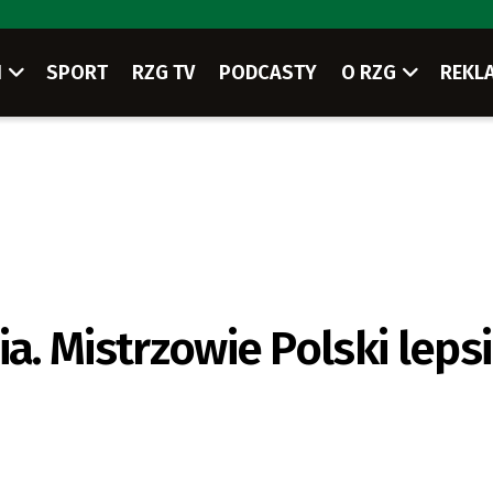
I
SPORT
RZG TV
PODCASTY
O RZG
REKL
a. Mistrzowie Polski leps