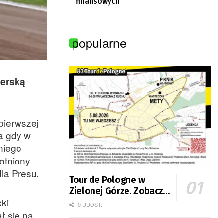
finansowych
popularne
perską
 pierwszej
 a gdy w
niego
otniony
dla Presu.
Tour de Pologne w
Zielonej Górze. Zobacz
cki
zmiany w organizacji
0 UDOST.
ruchu
ł się na