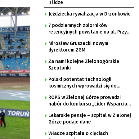
II lidze
Jeździecka rywalizacja w Drzonkowie
7 podziemnych zbiorników
retencyjnych powstanie na ul. Przy
Gazowni
Mirosław Gruszecki nowym
dyrektorem ZGM
Za nami kolejne Zielonogórskie
Szeptanki
Polski potentat technologii
kosmicznych wprowadzi się do
Zielonej Góry
ROPS w Zielonej Górze prowadzi
nabór do konkursu „Lider Wsparcia
Seniora”
Lekarskie pensje – szpital w Zielonej
Górze podaje dane
Władze szpitala o cięciach