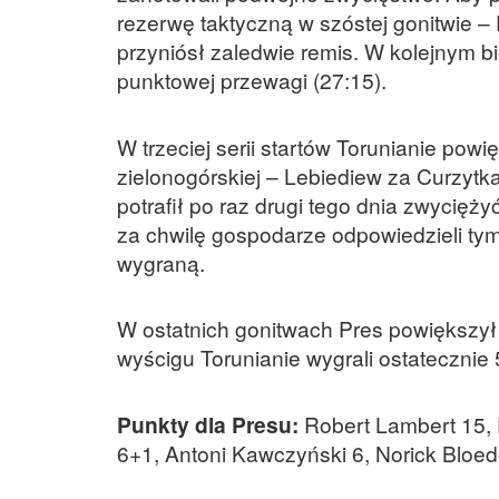
rezerwę taktyczną w szóstej gonitwie –
przyniósł zaledwie remis. W kolejnym bi
punktowej przewagi (27:15).
W trzeciej serii startów Torunianie powi
zielonogórskiej – Lebiediew za Curzytk
potrafił po raz drugi tego dnia zwycięż
za chwilę gospodarze odpowiedzieli tym
wygraną.
W ostatnich gonitwach Pres powiększył 
wyścigu Torunianie wygrali ostatecznie 
Punkty dla Presu:
Robert Lambert 15, 
6+1, Antoni Kawczyński 6, Norick Bloed