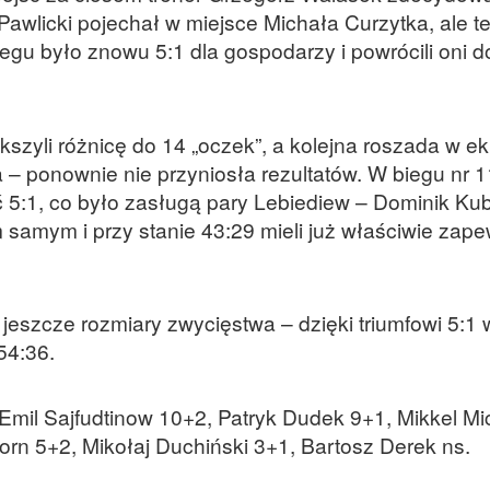
 Pawlicki pojechał w miejsce Michała Curzytka, ale 
egu było znowu 5:1 dla gospodarzy i powrócili oni d
ększyli różnicę do 14 „oczek”, a kolejna roszada w ek
a – ponownie nie przyniosła rezultatów. W biegu nr 
yć 5:1, co było zasługą pary Lebiediew – Dominik Kub
 samym i przy stanie 43:29 mieli już właściwie zap
jeszcze rozmiary zwycięstwa – dzięki triumfowi 5:1 
54:36.
Emil Sajfudtinow 10+2, Patryk Dudek 9+1, Mikkel Mi
orn 5+2, Mikołaj Duchiński 3+1, Bartosz Derek ns.