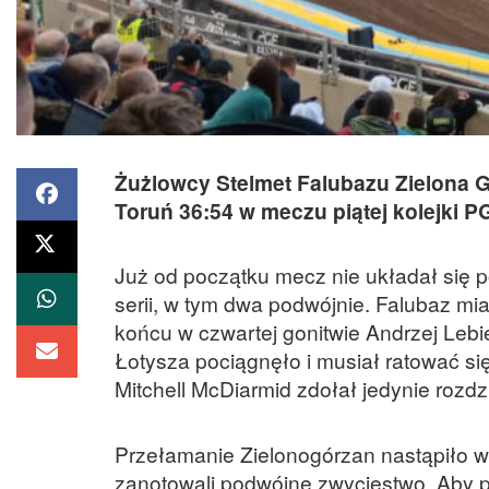
Żużlowcy Stelmet Falubazu Zielona G
Toruń 36:54 w meczu piątej kolejki PG
Już od początku mecz nie układał się po
serii, w tym dwa podwójnie. Falubaz mi
końcu w czwartej gonitwie Andrzej Lebi
Łotysza pociągnęło i musiał ratować 
Mitchell McDiarmid zdołał jedynie rozdz
Przełamanie Zielonogórzan nastąpiło w 
zanotowali podwójne zwycięstwo. Aby p