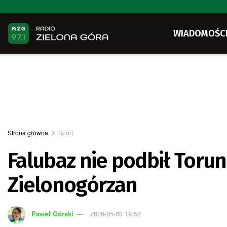
WIADOMOŚC
Strona główna
Sport
Falubaz nie podbił Toruni
Zielonogórzan
Paweł Górski
2026-05-08 19:52