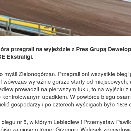
óra przegrali na wyjeździe z Pres Grupą Dewelo
E Ekstraligi.
 myśli Zielonogórzan. Przegrali oni wszystkie biegi
ał wówczas wyraźnie gorsze starty od miejscowych,
ediew prowadził na pierwszym łuku, to na wyjściu z 
się kontrolowanym upadkiem. W powtórce biegu osam
ielić gospodarzy i po czterech wyścigach było 18:6 
biegu nr 5, w którym Lebiediew i Przemysław Pawli
ójść za ciosem trener Grzegorz Walasek zdecydowa