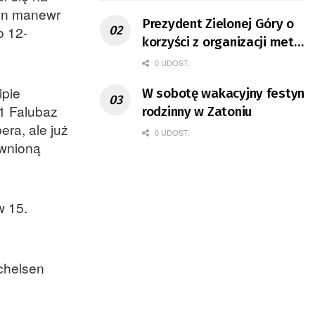
ten manewr
Prezydent Zielonej Góry o
o 12-
korzyści z organizacji mety
Tour de Pologne
0 UDOST.
ipie
W sobotę wakacyjny festyn
11 Falubaz
rodzinny w Zatoniu
era, ale już
0 UDOST.
ewnioną
w 15.
chelsen