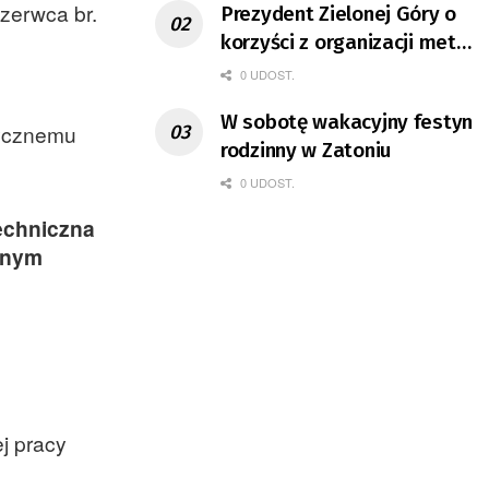
czerwca br.
Prezydent Zielonej Góry o
korzyści z organizacji mety
Tour de Pologne
0 UDOST.
W sobotę wakacyjny festyn
tycznemu
rodzinny w Zatoniu
0 UDOST.
echniczna
anym
j pracy