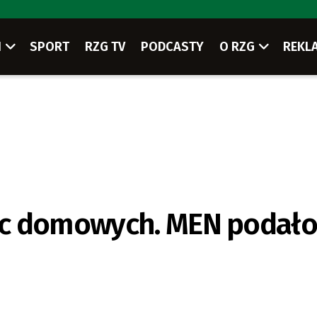
I
SPORT
RZG TV
PODCASTY
O RZG
REKL
ac domowych. MEN podał