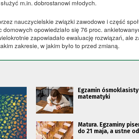
a służyć m.in. dobrostanowi młodych.
przez nauczycielskie związki zawodowe i część sp
 domowych opowiedziało się 76 proc. ankietowany
ielokrotnie zapowiadało ewaluację rozwiązań, ale z
kim zakresie, w jakim było to przed zmianą.
Egzamin ósmoklasisty
matematyki
Matura. Egzaminy pis
do 21 maja, a ustne od
maja