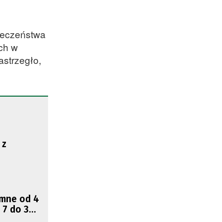
ołeczeństwa
ch w
astrzegło,
 z
emne od 4
 7 do 30