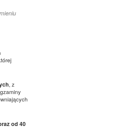
umieniu
h
tórej
nych
, z
Egzaminy
ewniających
oraz od 40