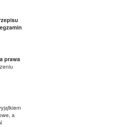
rzepisu
 egzamin
ia prawa
czeniu
wyjątkiem
owe, a
N