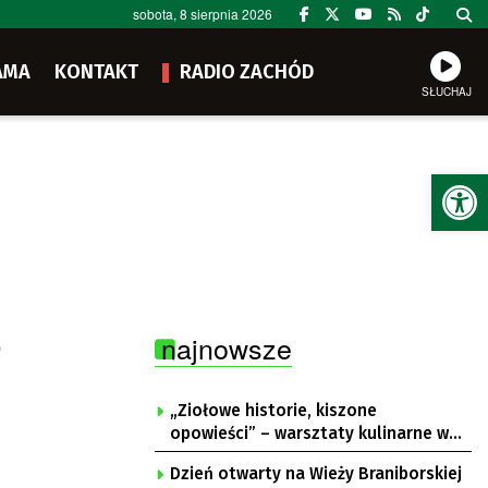
sobota, 8 sierpnia 2026
AMA
KONTAKT
RADIO ZACHÓD
SŁUCHAJ
Ot
o
najnowsze
„Ziołowe historie, kiszone
opowieści” – warsztaty kulinarne w
Krępie
Dzień otwarty na Wieży Braniborskiej