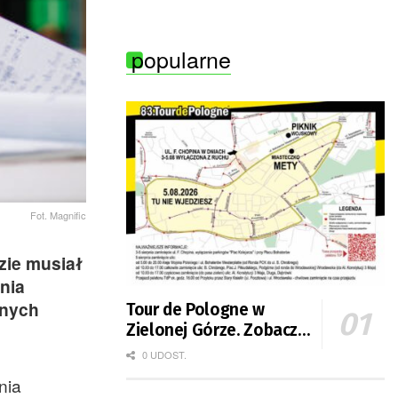
Zielonej Góry
popularne
Fot. Magnific
zie musiał
nia
znych
Tour de Pologne w
Zielonej Górze. Zobacz
zmiany w organizacji
0 UDOST.
ruchu
nia