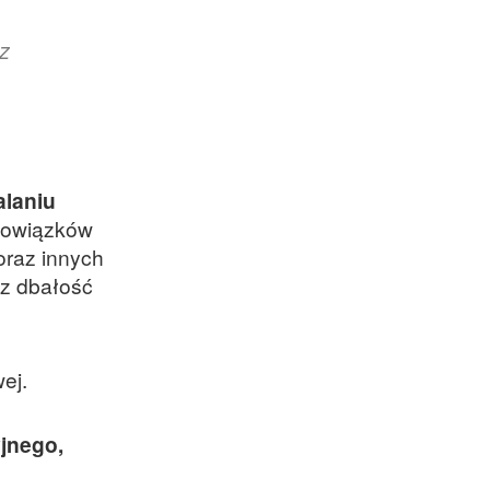
z
alaniu
obowiązków
oraz innych
az dbałość
wej.
jnego,