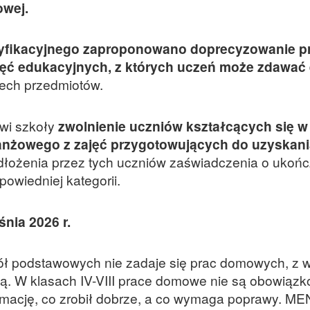
owej.
yfikacyjnego zaproponowano doprecyzowanie p
jęć edukacyjnych, z których uczeń może zdawać
zech przedmiotów.
owi szkoły
zwolnienie uczniów kształcących się w
anżowego z zajęć przygotowujących do uzyskan
dłożenia przez tych uczniów zaświadczenia o ukoń
powiedniej kategorii.
nia 2026 r.
szkół podstawowych nie zadaje się prac domowych, z 
. W klasach IV-VIII prace domowe nie są obowiązk
rmację, co zrobił dobrze, a co wymaga poprawy. ME