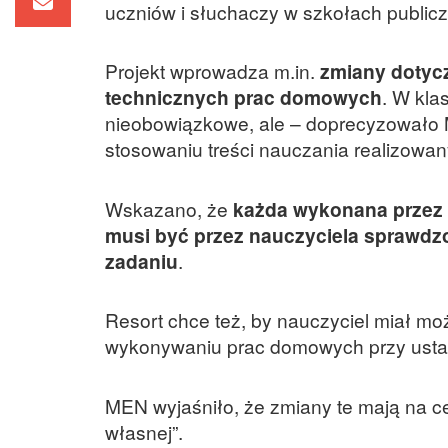
uczniów i słuchaczy w szkołach public
Projekt wprowadza m.in.
zmiany dotyc
technicznych prac domowych
. W kla
nieobowiązkowe, ale – doprecyzowało M
stosowaniu treści nauczania realizowa
Wskazano, że
każda wykonana przez 
musi być przez nauczyciela sprawdz
zadaniu
.
Resort chce też, by nauczyciel miał m
wykonywaniu prac domowych przy ustal
MEN wyjaśniło, że zmiany te mają na c
własnej”.