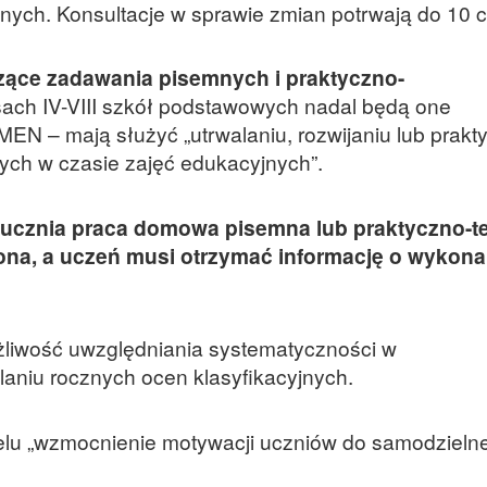
znych. Konsultacje w sprawie zmian potrwają do 10 
zące zadawania pisemnych i praktyczno-
sach IV-VIII szkół podstawowych nadal będą one
EN – mają służyć „utrwalaniu, rozwijaniu lub prak
nych w czasie zajęć edukacyjnych”.
ucznia praca domowa pisemna lub praktyczno-t
ona, a uczeń musi otrzymać informację o wykon
ożliwość uwzględniania systematyczności w
aniu rocznych ocen klasyfikacyjnych.
elu „wzmocnienie motywacji uczniów do samodzielne