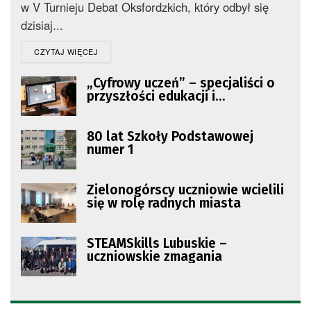
w V Turnieju Debat Oksfordzkich, który odbył się
dzisiaj...
DETAILS
CZYTAJ WIĘCEJ
„Cyfrowy uczeń” – specjaliści o
przyszłości edukacji i
nowoczesnej technologii
80 lat Szkoły Podstawowej
numer 1
Zielonogórscy uczniowie wcielili
się w rolę radnych miasta
STEAMSkills Lubuskie –
uczniowskie zmagania