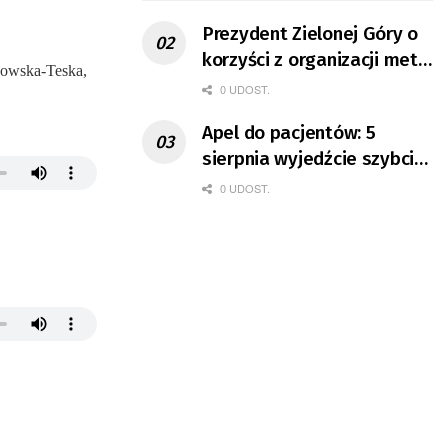
Prezydent Zielonej Góry o
korzyści z organizacji mety
kowska-Teska,
Tour de Pologne
0 UDOST.
Apel do pacjentów: 5
sierpnia wyjedźcie szybciej
z domów
0 UDOST.