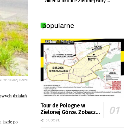
zmienia okolice Zielonej Góry.
Powstają nowe ścieżki rowerowe
popularne
KMP w Zielonej Górze
kowych działań
Tour de Pologne w
Zielonej Górze. Zobacz
zmiany w organizacji
0 UDOST.
a jazdę po
ruchu