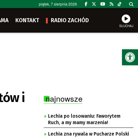
piątek, 7 sierpnia 2026
AMA
KONTAKT
RADIO ZACHÓD
SŁUCHAJ
Ot
tów i
najnowsze
Lechia po losowaniu: Faworytem
Ruch, a my mamy marzenia!
Lechia zna rywala w Pucharze Polski