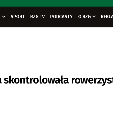
I
SPORT
RZG TV
PODCASTY
O RZG
REKL
 skontrolowała rowerzys