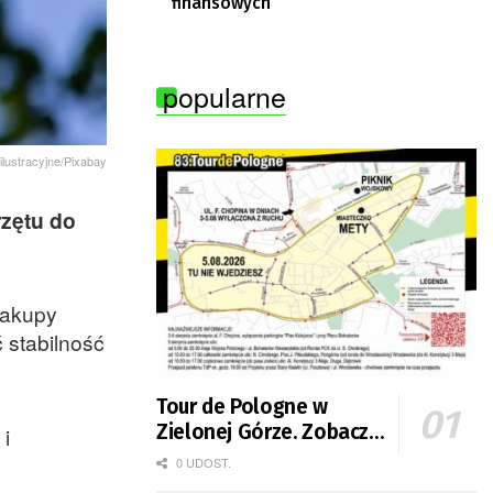
finansowych
popularne
 ilustracyjne/Pixabay
rzętu do
zakupy
 stabilność
Tour de Pologne w
Zielonej Górze. Zobacz
i
zmiany w organizacji
0 UDOST.
ruchu