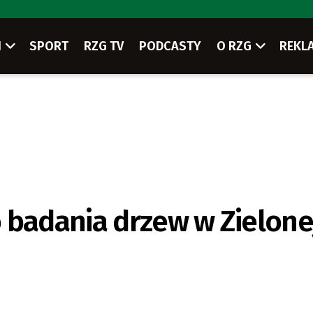
I
SPORT
RZG TV
PODCASTY
O RZG
REKL
 badania drzew w Zielone