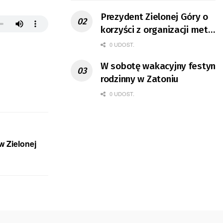
Prezydent Zielonej Góry o
korzyści z organizacji mety
Tour de Pologne
0 UDOST.
W sobotę wakacyjny festyn
rodzinny w Zatoniu
0 UDOST.
w Zielonej