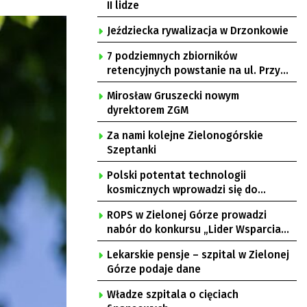
II lidze
Jeździecka rywalizacja w Drzonkowie
7 podziemnych zbiorników
retencyjnych powstanie na ul. Przy
Gazowni
Mirosław Gruszecki nowym
dyrektorem ZGM
Za nami kolejne Zielonogórskie
Szeptanki
Polski potentat technologii
kosmicznych wprowadzi się do
Zielonej Góry
ROPS w Zielonej Górze prowadzi
nabór do konkursu „Lider Wsparcia
Seniora”
Lekarskie pensje – szpital w Zielonej
Górze podaje dane
Władze szpitala o cięciach