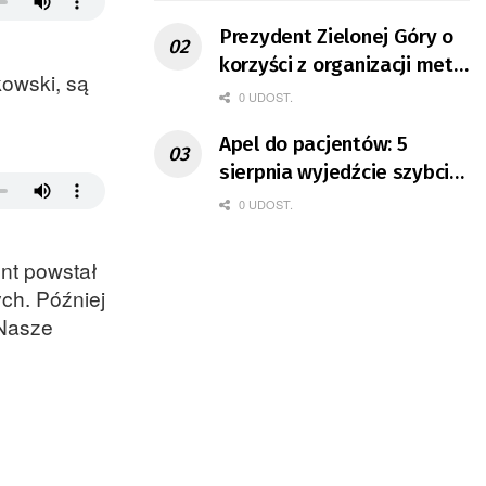
Prezydent Zielonej Góry o
korzyści z organizacji mety
kowski, są
Tour de Pologne
0 UDOST.
Apel do pacjentów: 5
sierpnia wyjedźcie szybciej
z domów
0 UDOST.
nt powstał
ch. Później
„Nasze