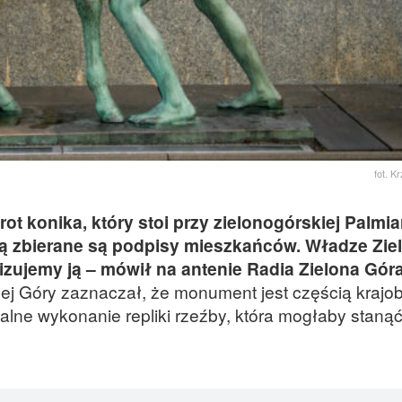
fot. K
t konika, który stoi przy zielonogórskiej Palmia
órą zbierane są podpisy mieszkańców. Władze Zie
lizujemy ją – mówił na antenie Radia Zielona Gór
ej Góry zaznaczał, że monument jest częścią krajo
alne wykonanie repliki rzeźby, która mogłaby staną