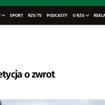
I
SPORT
RZG TV
PODCASTY
O RZG
REKL
etycja o zwrot