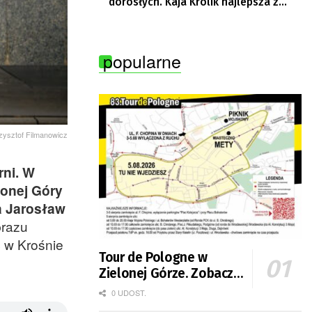
dorosłych. Kaja Królik najlepsza z
Lubuszanek w Tour de Pologne Junior
popularne
rzysztof Filmanowicz
rni. W
lonej Góry
a Jarosław
brazu
ć w Krośnie
Tour de Pologne w
Zielonej Górze. Zobacz
zmiany w organizacji
0 UDOST.
ruchu