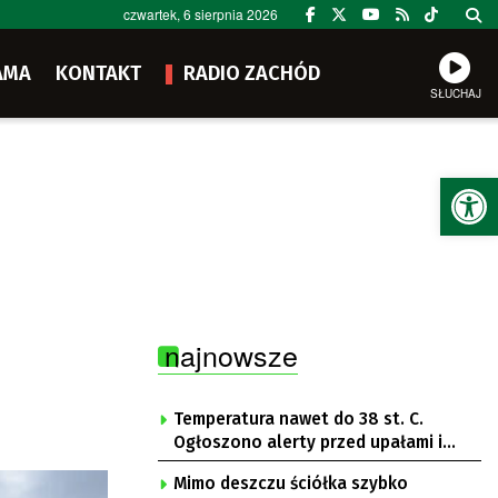
czwartek, 6 sierpnia 2026
AMA
KONTAKT
RADIO ZACHÓD
SŁUCHAJ
Ot
najnowsze
Temperatura nawet do 38 st. C.
Ogłoszono alerty przed upałami i
burzami
Mimo deszczu ściółka szybko