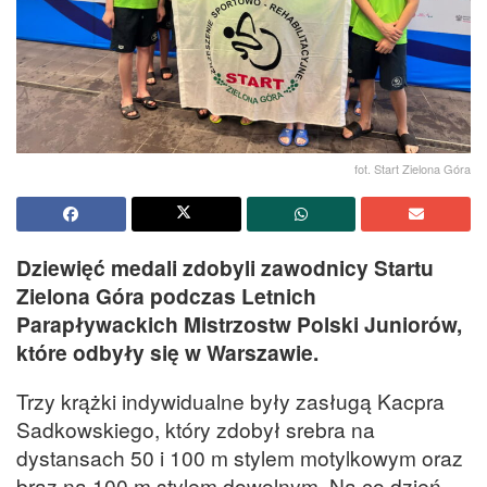
fot. Start Zielona Góra
Dziewięć medali zdobyli zawodnicy Startu
Zielona Góra podczas Letnich
Parapływackich Mistrzostw Polski Juniorów,
które odbyły się w Warszawie.
Trzy krążki indywidualne były zasługą Kacpra
Sadkowskiego, który zdobył srebra na
dystansach 50 i 100 m stylem motylkowym oraz
brąz na 100 m stylem dowolnym. Na co dzień