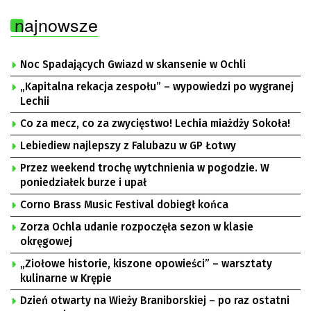
najnowsze
Noc Spadających Gwiazd w skansenie w Ochli
„Kapitalna rekacja zespołu” – wypowiedzi po wygranej
Lechii
Co za mecz, co za zwycięstwo! Lechia miażdży Sokoła!
Lebiediew najlepszy z Falubazu w GP Łotwy
Przez weekend trochę wytchnienia w pogodzie. W
poniedziałek burze i upał
Corno Brass Music Festival dobiegł końca
Zorza Ochla udanie rozpoczęła sezon w klasie
okręgowej
„Ziołowe historie, kiszone opowieści” – warsztaty
kulinarne w Krępie
Dzień otwarty na Wieży Braniborskiej – po raz ostatni