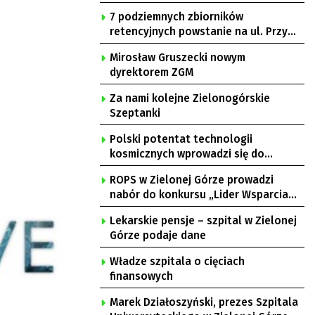
7 podziemnych zbiorników
retencyjnych powstanie na ul. Przy
Gazowni
Mirosław Gruszecki nowym
dyrektorem ZGM
Za nami kolejne Zielonogórskie
Szeptanki
Polski potentat technologii
kosmicznych wprowadzi się do
Zielonej Góry
ROPS w Zielonej Górze prowadzi
nabór do konkursu „Lider Wsparcia
Seniora”
Lekarskie pensje – szpital w Zielonej
Górze podaje dane
Władze szpitala o cięciach
finansowych
Marek Działoszyński, prezes Szpitala