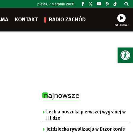
piątek, 7 sierpnia 2026
AMA
KONTAKT
RADIO ZACHÓD
SŁUCHAJ
Ot
najnowsze
Lechia poszuka pierwszej wygranej w
II lidze
Jeździecka rywalizacja w Drzonkowie