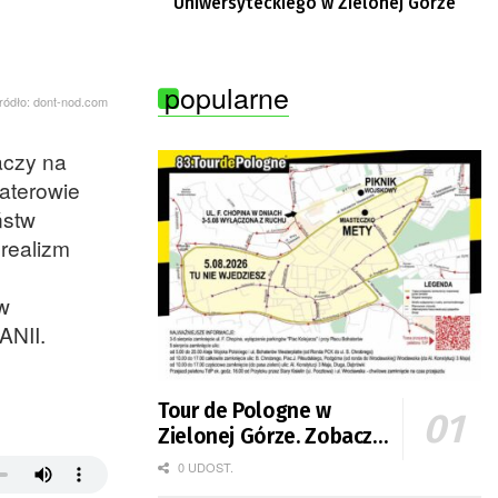
Uniwersyteckiego w Zielonej Górze
popularne
ródło: dont-nod.com
aczy na
haterowie
ństw
 realizm
w
ANII.
Tour de Pologne w
Zielonej Górze. Zobacz
zmiany w organizacji
0 UDOST.
ruchu