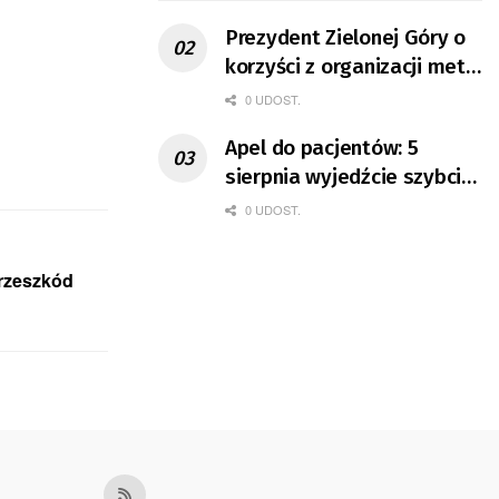
Prezydent Zielonej Góry o
korzyści z organizacji mety
Tour de Pologne
0 UDOST.
Apel do pacjentów: 5
sierpnia wyjedźcie szybciej
z domów
0 UDOST.
przeszkód