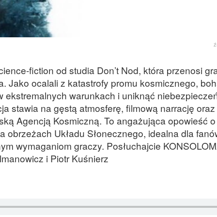
ź
ence-fiction od studia Don’t Nod, która przenosi gr
a. Jako ocalali z katastrofy promu kosmicznego, bo
 ekstremalnych warunkach i uniknąć niebezpiecze
ja stawia na gęstą atmosferę, filmową narrację oraz
ską Agencją Kosmiczną. To angażująca opowieść o
na obrzeżach Układu Słonecznego, idealna dla fanó
rednym wymaganiom graczy. Posłuchajcie KONSOLOM
lmanowicz i Piotr Kuśnierz