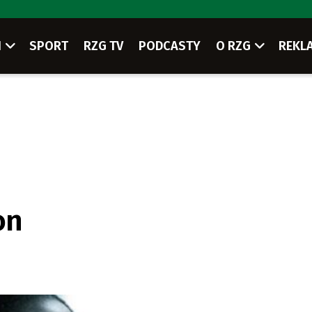
I
SPORT
RZG TV
PODCASTY
O RZG
REKL
on